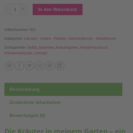
Die Kräuter in meinem Garten Menge
In den Warenkorb
Artikelnummer:
621
Kategorien:
Literatur - Karten - Plakate
,
Naturheilkunde - Heilpflanzen
Schlagwörter:
BaBlü
,
Botaniker
,
Kräutergarten
,
Kräuterhausbuch
,
Kräuterheilkunde
,
Literatur
Beschreibung
Zusätzliche Information
Bewertungen (0)
Die Kräuter in meinem Garten – ein