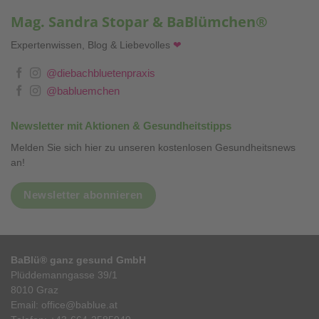
Mag. Sandra Stopar & BaBlümchen®
Expertenwissen, Blog & Liebevolles
❤
@diebachbluetenpraxis
@babluemchen
Newsletter mit Aktionen & Gesundheitstipps
Melden Sie sich hier zu unseren kostenlosen Gesundheitsnews
an!
Newsletter abonnieren
BaBlü® ganz gesund GmbH
Plüddemanngasse 39/1
8010 Graz
Email:
office@bablue.at