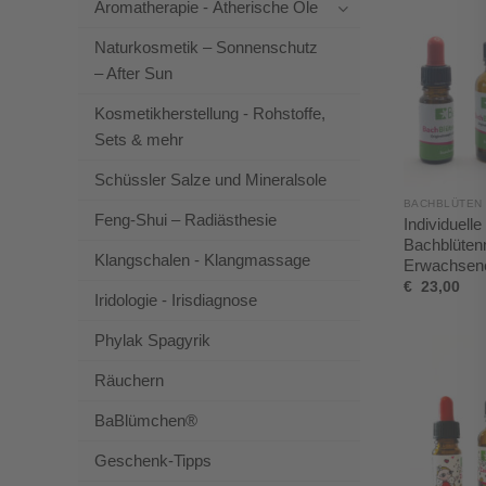
Aromatherapie - Ätherische Öle
Naturkosmetik – Sonnenschutz
– After Sun
Kosmetikherstellung - Rohstoffe,
Sets & mehr
Schüssler Salze und Mineralsole
BACHBLÜTEN
Feng-Shui – Radiästhesie
Individuelle
Bachblüten
Klangschalen - Klangmassage
Erwachsene
€
23,00
Iridologie - Irisdiagnose
Phylak Spagyrik
Räuchern
BaBlümchen®
Geschenk-Tipps