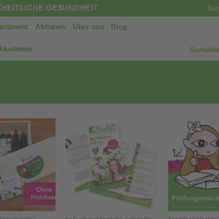
HEITLICHE GESUNDHEIT
Kon
ortiment
Aktionen
Über uns
Blog
 Akademie
Anmelde
 MISCHUNGEN
BABLÜ® GUTSCHEINE & FANARTIKEL
BACHBLÜTEN MIS