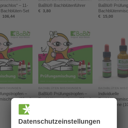
prachlos“ – 11-
BaBlü® Bachblütenführer
BaBlü® Prüfung
Y Bachblüten-Set
Bachblütenmisc
€
3,80
106,44
€
15,00
 MISCHUNGEN
BACHBLÜTEN MISCHUNGEN
BACHBLÜTEN MIS
fungstropfen –
BaBlü® Prüfungstropfen –
Individuelle
mischung (30 ml)
Bachblütenmischung (50 ml)
Bachblütenmisc
Erwachsene (10
€
29,00
€
15,00
Datenschutz­einstellungen