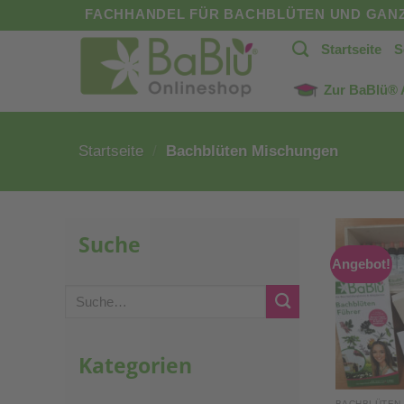
Zum
FACHHANDEL FÜR BACHBLÜTEN UND GANZ
Inhalt
Startseite
S
springen
Zur BaBlü®
Startseite
/
Bachblüten Mischungen
Suche
Angebot!
Suche
nach:
Kategorien
BACHBLÜTEN