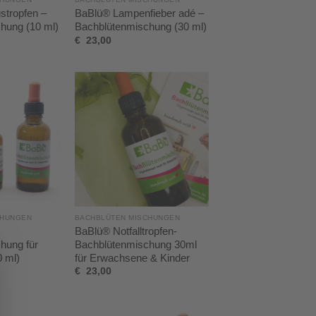
stropfen –
BaBlü® Lampenfieber adé –
hung (10 ml)
Bachblütenmischung (30 ml)
€
23,00
CHUNGEN
BACHBLÜTEN MISCHUNGEN
BaBlü® Notfalltropfen-
hung für
Bachblütenmischung 30ml
 ml)
für Erwachsene & Kinder
€
23,00