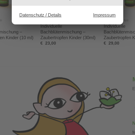
Datenschutz / Details
Impressum
®
BABLÜMCHEN®
BABLÜMCHEN®
Individuelle
Individuelle
mischung –
Bachblütenmischung –
Bachblütenmis
en Kinder (10 ml)
Zaubertropfen Kinder (30ml)
Zaubertropfen K
€
23,00
€
29,00
E
N
M