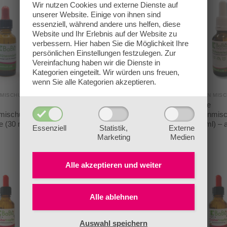
Wir nutzen Cookies und externe Dienste auf
unserer Website. Einige von ihnen sind
essenziell, während andere uns helfen, diese
Website und Ihr Erlebnis auf der Website zu
verbessern.
Hier haben Sie die Möglichkeit Ihre
persönlichen Einstellungen festzulegen.
Zur
Vereinfachung haben wir die Dienste in
Kategorien eingeteilt. Wir würden uns freuen,
wenn Sie alle Kategorien akzeptieren.
 MISCHUNGEN
BACHBLÜTEN MISCHUNGEN
BACHBLÜTEN MIS
Individuelle
Individuelle
mischung für
Bachblütenmischung für
Bachblütenmisc
 (30 ml)
Tiere (30 ml) – alkoholfrei
Tiere (50 ml) – a
Essenziell
Statistik,
Externe
€
23,00
€
29,00
Marketing
Medien
Alle akzeptieren und
weiter
Alle ablehnen
Auswahl speichern