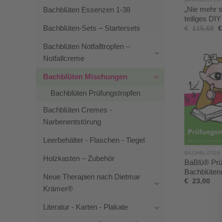
„Nie mehr s
Bachblüten Essenzen 1-38
teiliges DI
Bachblüten-Sets – Startersets
€
115,68
€
Bachblüten Notfalltropfen –
Notfallcreme
Bachblüten Mischungen
Bachblüten Prüfungstropfen
Bachblüten Cremes -
Narbenentstörung
Leerbehälter - Flaschen - Tiegel
BACHBLÜTEN
Holzkasten – Zubehör
BaBlü® Prü
Bachblüten
Neue Therapien nach Dietmar
€
23,00
Krämer®
Literatur - Karten - Plakate