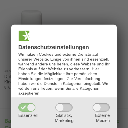
Datenschutz­einstellungen
Wir nutzen Cookies und externe Dienste auf
unserer Website. Einige von ihnen sind essenziell,
während andere uns helfen, diese Website und Ihr
Erlebnis auf der Website zu verbessern.
Hier
AROMATHERAPIE - ÄTHERISCHE ÖLE
haben Sie die Möglichkeit Ihre persönlichen
Duftkompositionen mild, für
Einstellungen festzulegen.
Zur Vereinfachung
Kinder
haben wir die Dienste in Kategorien eingeteilt. Wir
€
6,80
würden uns freuen, wenn Sie alle Kategorien
akzeptieren.
Essenziell
Statistik,
Externe
BaBlü® – Ihre Experten für ganzheitliche
Marketing
Medien
Gesundheit & Bildung