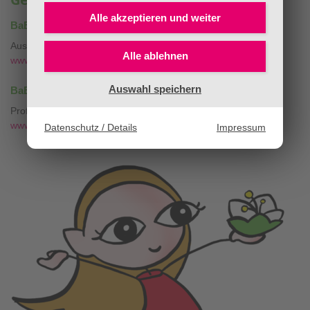
Alle akzeptieren und
weiter
®
BaBlü
Akademie & Onlineshop
Ausbildungen & Bachblütenessenzen
Alle ablehnen
www.bablü.at
®
Auswahl speichern
BaBlü
Bachblütenpraxis & Tierpraxis
Professionelle Bachblütenberatung mit
❤
www.die-bachblütenpraxis.at
Datenschutz / Details
Impressum