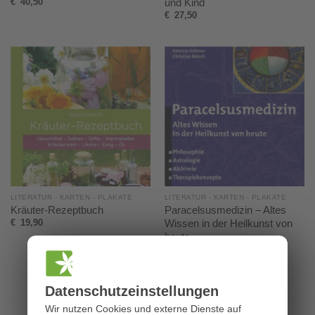
und Kind
€
40,50
€
27,50
LITERATUR - KARTEN - PLAKATE
LITERATUR - KARTEN - PLAKATE
Kräuter-Rezeptbuch
Paracelsusmedizin – Altes
Wissen in der Heilkunst von
€
19,90
heute
€
56,00
Datenschutz­einstellungen
Wir nutzen Cookies und externe Dienste auf