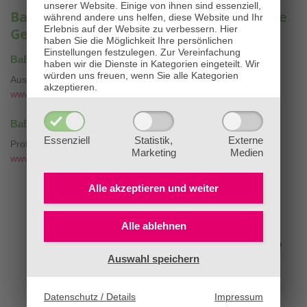
unserer Website. Einige von ihnen sind essenziell,
BaBlü® – Ihre Experten für ganzheitliche
während andere uns helfen, diese Website und Ihr
Erlebnis auf der Website zu verbessern.
Hier
Gesundheit & Bildung
haben Sie die Möglichkeit Ihre persönlichen
Einstellungen festzulegen.
Zur Vereinfachung
®
BaBlü
Akademie & Onlineshop
haben wir die Dienste in Kategorien eingeteilt. Wir
würden uns freuen, wenn Sie alle Kategorien
Ausbildungen & Bachblütenessenzen
akzeptieren.
www.bablü.at
®
BaBlü
Bachblütenpraxis & Tierpraxis
Essenziell
Statistik,
Externe
Professionelle Bachblütenberatung mit
❤
Marketing
Medien
www.die-bachblütenpraxis.at
Alle akzeptieren und
weiter
Alle ablehnen
Auswahl speichern
Datenschutz / Details
Impressum