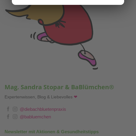
Mag. Sandra Stopar & BaBlümchen®
Expertenwissen, Blog & Liebevolles
❤
@diebachbluetenpraxis
@babluemchen
Newsletter mit Aktionen & Gesundheitstipps