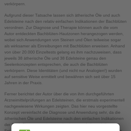
verkörpern.
Aufgrund dieser Tatsache lassen sich ätherische Öle und auch
Edelsteine nach den relativ einfachen Indikationen der Bachblüten
verordnen. Zur Diagnose und Therapie können auch die vom
Autor entdeckten Bachblüten-Hautzonen herangezogen werden,
wobei sich Anwendungen von Steinen und Ölen teilweise sogar
als wirksamer als Einreibungen mit Bachblüten erweisen. Anhand
von über 20.000 Einzeltests gelang es ihm nachzuweisen, dass
jeweils 38 ätherische Öle und 38 Edelsteine genau den
Seelenkonzepten entsprechen, die auch die Bachblüten
verkörpern. Diese Identitäten (und nicht nur Analogien!) wurden
auf sensitive Weise ermittelt und bewähren sich seit über 15
Jahren in der Praxis.
Ferner berichtet der Autor über die von ihm durchgeführten
Arzneimittelprüfungen an Edelsteinen, die erstmals experimentell
nachgewiesene Wirkungen zeigten. Das hier neu vorgestellte
Konzept vereinfacht die Diagnose und Anwendung sehr, da die
ätherischen Öle und Edelsteine nach den einfachen Indikationen
der Bach-Blüten verordnet werden können. Aufgrund dieser
Entsprechungen gelten auch für sie die Bach-Blüten Hautzonen,