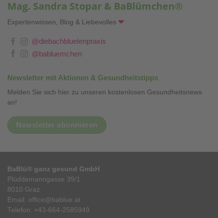
Mag. Sandra Stopar & BaBlümchen®
Expertenwissen, Blog & Liebevolles
❤
@diebachbluetenpraxis
@babluemchen
Newsletter mit Aktionen & Gesundheitstipps
Melden Sie sich hier zu unseren kostenlosen Gesundheitsnews
an!
Newsletter abonnieren
BaBlü® ganz gesund GmbH
Plüddemanngasse 39/1
8010 Graz
Email:
office@bablue.at
Telefon:
+43-664-2585949