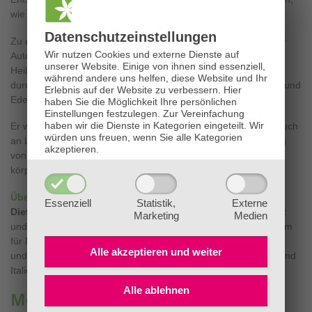
wie der Autor anhand von praktischen Beispielen darlegt.
Datenschutz­einstellungen
Zu den vielfach bewährten Anwendungsverfahren schildert der
Wir nutzen Cookies und externe Dienste auf
Autor zusätzlich Indikationen von Steinen und Ölen, bei denen
unserer Website. Einige von ihnen sind essenziell,
Heilwirkungen bislang unbekannt waren. Der Band beinhaltet
während andere uns helfen, diese Website und Ihr
durch die umfassende Darstellung der Bach-Blüten-, Aroma – und
Erlebnis auf der Website zu verbessern.
Hier
Edelsteintherapie im Grunde drei Bücher in einem.
haben Sie die Möglichkeit Ihre persönlichen
Einstellungen festzulegen.
Zur Vereinfachung
haben wir die Dienste in Kategorien eingeteilt. Wir
Er wendet sich mit diesem Buch sowohl an Therapeuten als auch
würden uns freuen, wenn Sie alle Kategorien
an Laien und ist ein idealer Ratgeber für die Selbstbehandlung
akzeptieren.
von negativen Gemütszuständen, Alltagsproblemen und auch
körperlichen Beschwerden.
Über den Autor:
Essenziell
Statistik,
Externe
Dietmar Krämer
, Heilpraktiker, wirkt als freier Autor, Therapeut
Marketing
Medien
und Seminarleiter in Hanau. Er leitet das Internationale Zentrum
für Neue Therapien, hält Seminare in Deutschland, Österreich
Alle akzeptieren und
weiter
und der Schweiz sowie Kurse für Fortgeschrittene in Holland und
Italien.
Alle ablehnen
Mehr über Neue Therapien mit