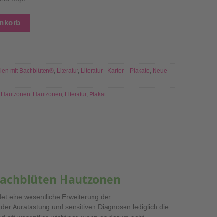
e – 2er Set Menge
enkorb
ien mit Bachblüten®
,
Literatur
,
Literatur - Karten - Plakate
,
Neue
 Hautzonen
,
Hautzonen
,
Literatur
,
Plakat
 Bachblüten Hautzonen
et eine wesentliche Erweiterung der
der Auratastung und sensitiven Diagnosen lediglich die