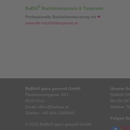
®
BaBlü
Bachblütenpraxis & Tierpraxis
Professionelle Bachblütenberatung mit
❤
www.die-bachblütenpraxis.at
BaBlü® ganz gesund GmbH
Unsere Ge
Plüddemanngasse 39/1
BaBlü® Off
8010 Graz
Mo-Do 09.
Email:
office@bablue.at
Weitere T
Telefon:
+43-664-2585949
Folgen Si
© 2022 BaBlü® ganz gesund GmbH