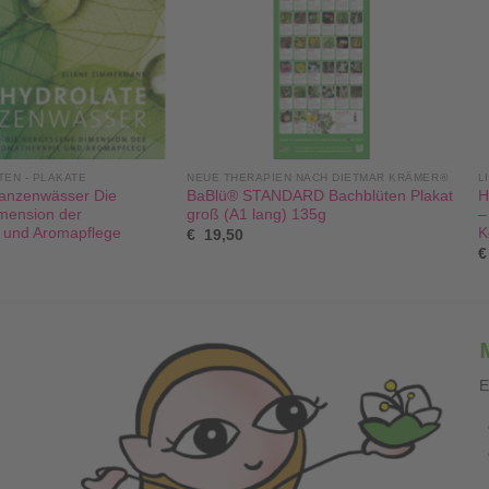
TEN - PLAKATE
NEUE THERAPIEN NACH DIETMAR KRÄMER®
L
lanzenwässer Die
BaBlü® STANDARD Bachblüten Plakat
H
mension der
groß (A1 lang) 135g
–
 und Aromapflege
K
€
19,50
€
E