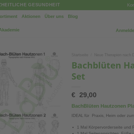
HEITLICHE GESUNDHEIT
Kon
ortiment
Aktionen
Über uns
Blog
 Akademie
Anmelde
Startseite
/
Neue Therapien nach 
Bachblüten Ha
Set
€
29,00
BachBlüten Hautzonen Pla
IDEAL für Praxis, Heim oder zu
1 Mal Körpervorderseite und 
1 Mal Seitenansichten, Füße 