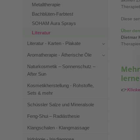
aktiven Z
Metalltherapie
Therapieb
Bachblüten-Farbtest
Diese sen
SOHAM Aura Sprays
Über den
Literatur
Dietmar 
Literatur - Karten - Plakate
Therapien
Aromatherapie - Ätherische Öle
Naturkosmetik – Sonnenschutz –
Mehr
After Sun
lern
Kosmetikherstellung - Rohstoffe,
👉
Klick
Sets & mehr
Schüssler Salze und Mineralsole
Feng-Shui – Radiästhesie
Klangschalen - Klangmassage
Iridologie - Irisdiagnose