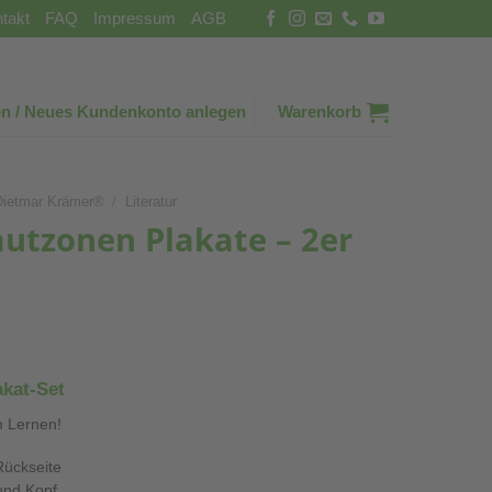
takt
FAQ
Impressum
AGB
n / Neues Kundenkonto anlegen
Warenkorb
Dietmar Krämer®
/
Literatur
utzonen Plakate – 2er
kat-Set
m Lernen!
Rückseite
und Kopf