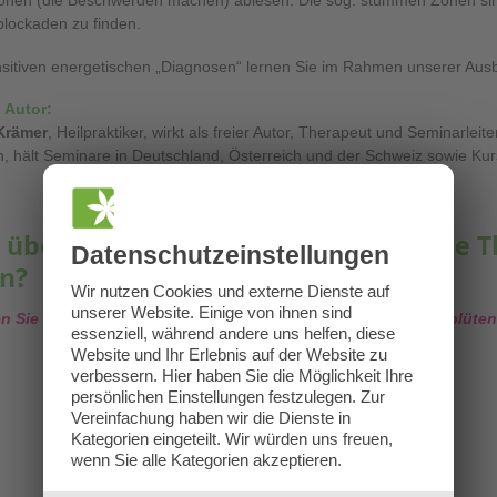
onen (die Beschwerden machen) ablesen. Die sog. stummen Zonen sind
lockaden zu finden.
sitiven energetischen „Diagnosen“ lernen Sie im Rahmen unserer Ausb
 Autor:
Krämer
, Heilpraktiker, wirkt als freier Autor, Therapeut und Seminarleit
, hält Seminare in Deutschland, Österreich und der Schweiz sowie Kurse
 über Bachblüten, Hautzonen & neue T
Datenschutz­einstellungen
en?
Wir nutzen Cookies und externe Dienste auf
unserer Website. Einige von ihnen sind
en Sie HIER für alle Infos zu unseren Ausbildungen für Bachblüten
essenziell, während andere uns helfen, diese
Website und Ihr Erlebnis auf der Website zu
verbessern.
Hier haben Sie die Möglichkeit Ihre
persönlichen Einstellungen festzulegen.
Zur
Vereinfachung haben wir die Dienste in
Kategorien eingeteilt. Wir würden uns freuen,
wenn Sie alle Kategorien akzeptieren.