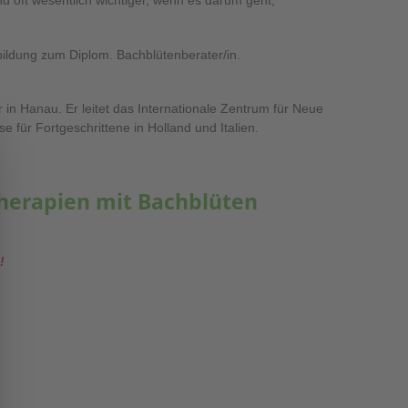
 oft wesentlich wichtiger, wenn es darum geht,
ildung zum Diplom. Bachblütenberater/in.
er in Hanau. Er leitet das Internationale Zentrum für Neue
 für Fortgeschrittene in Holland und Italien.
herapien mit Bachblüten
!