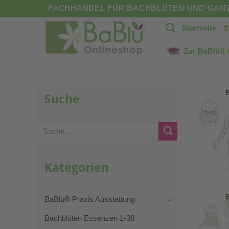
Zum
FACHHANDEL FÜR BACHBLÜTEN UND GANZ
Inhalt
Startseite
S
springen
Zur BaBlü®
Suche
Suche
nach:
Kategorien
BaBlü® Praxis Ausstattung
Bachblüten Essenzen 1-38