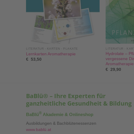
LITERATUR - KARTEN - PLAKATE
LITERATUR - KAR
Einklang
Hydrolate – Pf
Lernkarten Aromatherapie
ythmen
vergessene Di
€
53,50
Aromatherapie
€
29,90
BaBlü® – Ihre Experten für
ganzheitliche Gesundheit & Bildung
®
BaBlü
Akademie & Onlineshop
Ausbildungen & Bachblütenessenzen
www.bablü.at