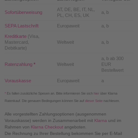
AT, DE, BE, IT, NL,
Sofortüberweisung
a, b
PL, CH, ES, UK
SEPA Lastschrift
Europaweit
a, b
Kreditkarte
(Visa,
Mastercard,
Weltweit
a, b
Debitkarte)
a, b ab 300
Ratenzahlung
*
Weltweit
EUR
Bestellwert
Vorauskasse
Europaweit
a
*
Es fallen zusätzliche Spesen an. Bitte informieren Sie sich
hier
über Klarna
Ratenkauf. Die genauen Bedingungen können Sie auf
dieser Seite
nachlesen.
Alle vorgestellten Zahlungsoptionen (ausgenommen
Vorauskasse) werden in Zusammenarbeit mit
Klarna
und im
Rahmen von
Klarna Checkout
angeboten.
Die Rechnung zu Ihrer Bestellung bekommen Sie per E-Mail