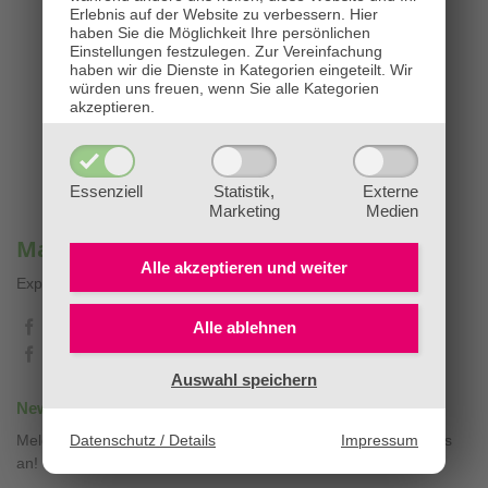
Erlebnis auf der Website zu verbessern.
Hier
haben Sie die Möglichkeit Ihre persönlichen
Einstellungen festzulegen.
Zur Vereinfachung
haben wir die Dienste in Kategorien eingeteilt. Wir
würden uns freuen, wenn Sie alle Kategorien
akzeptieren.
Essenziell
Statistik,
Externe
Marketing
Medien
Mag. Sandra Stopar & BaBlümchen®
Alle akzeptieren und
weiter
Expertenwissen, Blog & Liebevolles
❤
@diebachbluetenpraxis
Alle ablehnen
@babluemchen
Auswahl speichern
Newsletter mit Aktionen & Gesundheitstipps
Datenschutz / Details
Impressum
Melden Sie sich hier zu unseren kostenlosen Gesundheitsnews
an!