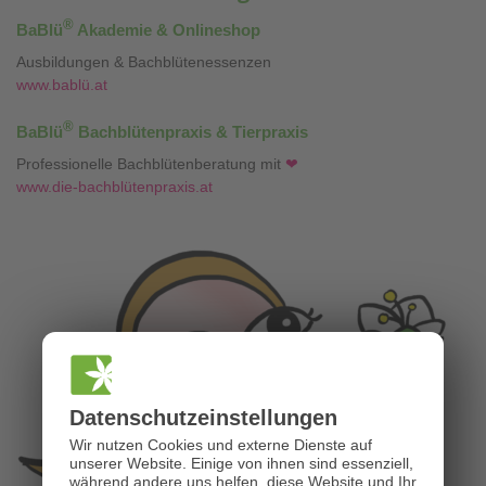
®
BaBlü
Akademie & Onlineshop
Ausbildungen & Bachblütenessenzen
www.bablü.at
®
BaBlü
Bachblütenpraxis & Tierpraxis
Professionelle Bachblütenberatung mit
❤
www.die-bachblütenpraxis.at
Datenschutz­einstellungen
Wir nutzen Cookies und externe Dienste auf
unserer Website. Einige von ihnen sind essenziell,
während andere uns helfen, diese Website und Ihr