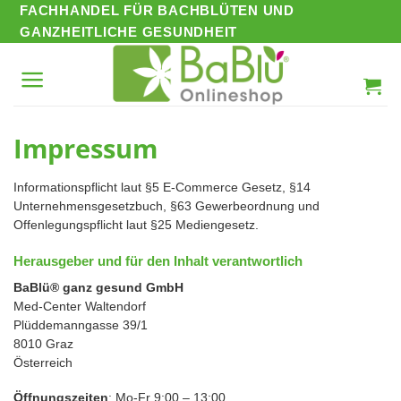
Zum
FACHHANDEL FÜR BACHBLÜTEN UND
Inhalt
GANZHEITLICHE GESUNDHEIT
springen
Impressum
Informationspflicht laut §5 E-Commerce Gesetz, §14
Unternehmensgesetzbuch, §63 Gewerbeordnung und
Offenlegungspflicht laut §25 Mediengesetz.
Herausgeber und für den Inhalt verantwortlich
BaBlü® ganz gesund GmbH
Med-Center Waltendorf
Plüddemanngasse 39/1
8010 Graz
Österreich
Öffnungszeiten
: Mo-Fr 9:00 – 13:00