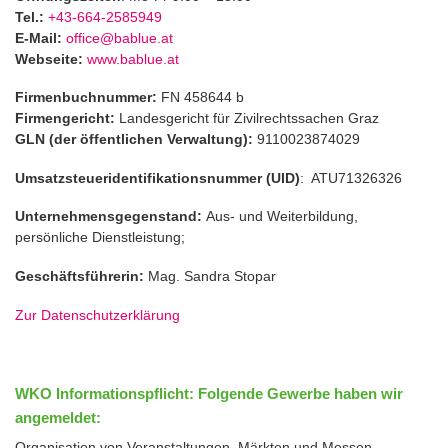
Tel.:
+43-664-2585949
E-Mail:
office@bablue.at
Webseite:
www.bablue.at
Firmenbuchnummer:
FN 458644 b
Firmengericht:
Landesgericht für Zivilrechtssachen Graz
GLN (der öffentlichen Verwaltung):
9110023874029
Umsatzsteueridentifikationsnummer (UID)
: ATU71326326
Unternehmensgegenstand:
Aus- und Weiterbildung,
persönliche Dienstleistung;
Geschäftsführerin:
Mag. Sandra Stopar
Zur Datenschutzerklärung
WKO Informationspflicht: Folgende Gewerbe haben wir
angemeldet:
Organisation von Veranstaltungen, Märkten und Messen