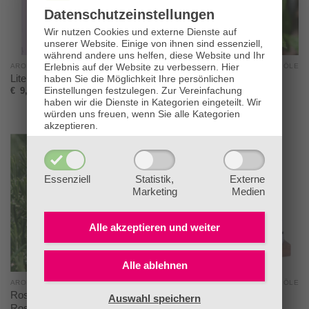
Datenschutz­einstellungen
Wir nutzen Cookies und externe Dienste auf
unserer Website. Einige von ihnen sind essenziell,
während andere uns helfen, diese Website und Ihr
Erlebnis auf der Website zu verbessern.
Hier
AROMATHERAPIE - ÄTHERISCHE ÖLE
AROMATHERAPIE - ÄTHERISCHE ÖLE
Literatur & Aromakarten
Pfefferminzöl bio Mentha x
haben Sie die Möglichkeit Ihre persönlichen
piperita
Einstellungen festzulegen.
Zur Vereinfachung
€
9,00
haben wir die Dienste in Kategorien eingeteilt. Wir
€
11,00
würden uns freuen, wenn Sie alle Kategorien
akzeptieren.
feeling
Essenziell
Statistik,
Externe
Marketing
Medien
Alle akzeptieren und
weiter
Alle ablehnen
AROMATHERAPIE - ÄTHERISCHE ÖLE
AROMATHERAPIE - ÄTHERISCHE ÖLE
Rosmarinöl bio (Ct. Cineol)
Waldbaden Profiset
Auswahl speichern
Rosmarinus officinalis