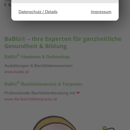
€
8,90
Datenschutz / Details
Impressum
BaBlü® – Ihre Experten für ganzheitliche
Gesundheit & Bildung
®
BaBlü
Akademie & Onlineshop
Ausbildungen & Bachblütenessenzen
www.bablü.at
®
BaBlü
Bachblütenpraxis & Tierpraxis
Professionelle Bachblütenberatung mit
❤
www.die-bachblütenpraxis.at