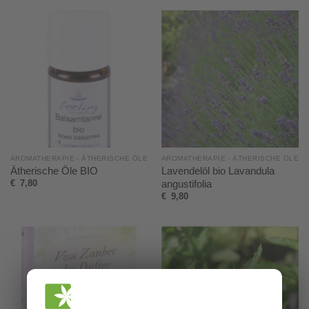
AROMATHERAPIE - ÄTHERISCHE ÖLE
AROMATHERAPIE - ÄTHERISCHE ÖLE
Ätherische Öle BIO
Lavendelöl bio Lavandula
angustifolia
€
7,80
€
9,80