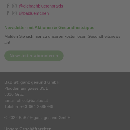
@diebachbluetenpraxis
@babluemchen
Newsletter mit Aktionen & Gesundheitstipps
Melden Sie sich hier zu unseren kostenlosen Gesundheitsnews
an!
Newsletter abonnieren
BaBlü® ganz gesund GmbH
Plüddemanngasse 39/1
8010 Graz
Email:
office@bablue.at
Telefon:
+43-664-2585949
© 2022 BaBlü® ganz gesund GmbH
Unsere Geschäftszeiten