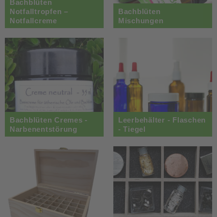
Bachblüten
Notfalltropfen –
Bachblüten
Notfallcreme
Mischungen
Bachblüten Cremes -
Leerbehälter - Flaschen
Narbenentstörung
- Tiegel