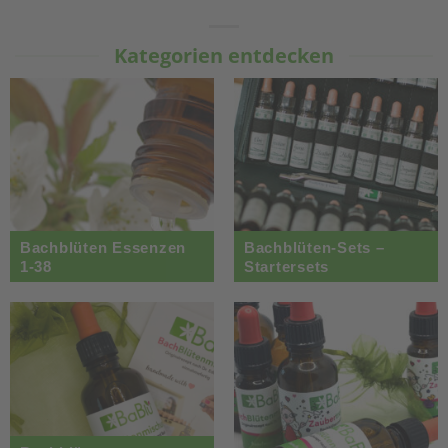
Kategorien entdecken
Bachblüten Essenzen
Bachblüten-Sets –
1-38
Startersets