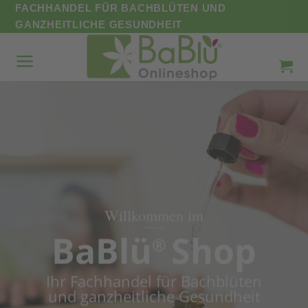
Zum
FACHHANDEL FÜR BACHBLÜTEN UND
Inhalt
GANZHEITLICHE GESUNDHEIT
springen
Bachblüten Essenzen
ab € 10,93
Jetzt kaufen