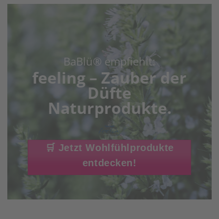
BaBlü® empfiehlt:
feeling – Zauber der
Düfte
Naturprodukte
.
🛒 Jetzt Wohlfühlprodukte
entdecken!