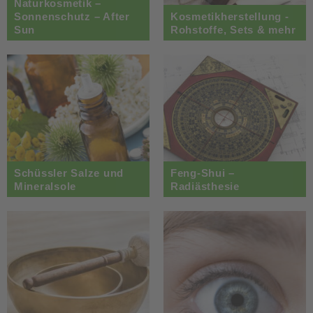
Naturkosmetik –
Sonnenschutz – After
Kosmetikherstellung -
Sun
Rohstoffe, Sets & mehr
Schüssler Salze und
Feng-Shui –
Mineralsole
Radiästhesie