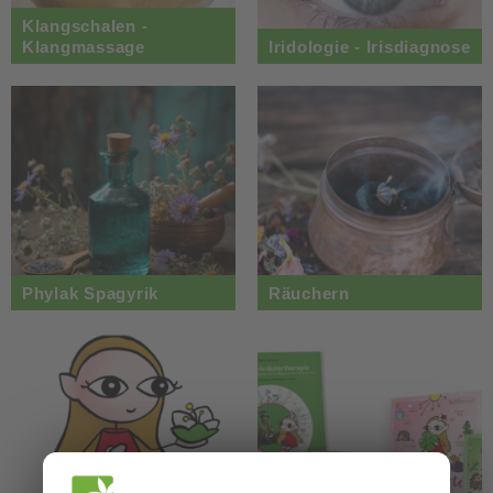
Klangschalen -
Klangmassage
Iridologie - Irisdiagnose
Phylak Spagyrik
Räuchern