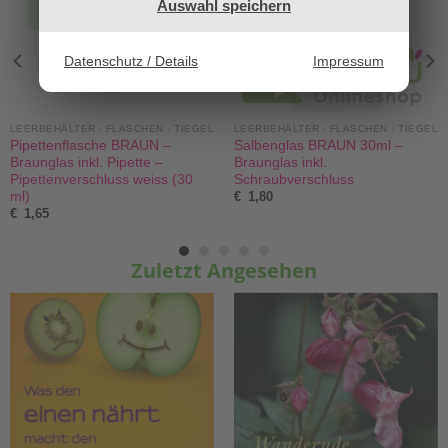
Auswahl speichern
Datenschutz / Details
Impressum
LEERBEHÄLTER - FLASCHEN - TIEGEL
LEERBEHÄLTER - FLASCHEN - TIEGEL
Pipettenflasche BRAUN –
Salbenglas BRAUN 30ml –
Braunglas inkl. Pipette –
Braunglas inkl.
Pipettenverschluss weiss (30
Schraubverschluss
ml)
€
1,80
€
1,65
Zuletzt Angesehen