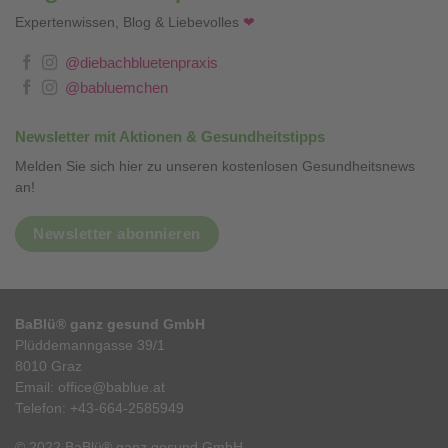
Expertenwissen, Blog & Liebevolles
❤
@diebachbluetenpraxis
@babluemchen
Newsletter mit Aktionen & Gesundheitstipps
Melden Sie sich hier zu unseren kostenlosen Gesundheitsnews
an!
Newsletter abonnieren
BaBlü® ganz gesund GmbH
Plüddemanngasse 39/1
8010 Graz
Email:
office@bablue.at
Telefon:
+43-664-2585949
© 2022 BaBlü® ganz gesund GmbH