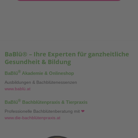
Unsere Partner,
Playfina Casino
, bieten ein unvergleichliches Online-
Spielerlebnis für Casino-Fans in Österreich.
BaBlü® – Ihre Experten für ganzheitliche
Gesundheit & Bildung
®
BaBlü
Akademie & Onlineshop
Ausbildungen & Bachblütenessenzen
www.bablü.at
®
BaBlü
Bachblütenpraxis & Tierpraxis
Professionelle Bachblütenberatung mit
❤
www.die-bachblütenpraxis.at