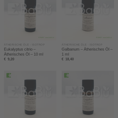
ÄTHERISCHE ÖLE - ISOTROP
ÄTHERISCHE ÖLE - ISOTROP
Eukalyptus citrio –
Galbanum – Ätherisches Öl –
Ätherisches Öl – 10 ml
1 ml
€
9,20
€
18,40