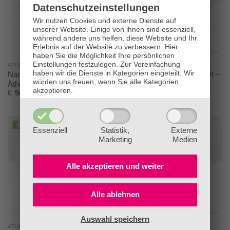
Datenschutz­einstellungen
Wir nutzen Cookies und externe Dienste auf
unserer Website. Einige von ihnen sind essenziell,
während andere uns helfen, diese Website und Ihr
Erlebnis auf der Website zu verbessern.
Hier
haben Sie die Möglichkeit Ihre persönlichen
Einstellungen festzulegen.
Zur Vereinfachung
ÄTHERISCHE ÖLE - ISOTROP
ÄTHERISCHE ÖLE - ISOTROP
haben wir die Dienste in Kategorien eingeteilt. Wir
Narzisse Absolue –
Opoponax – Ätherisches Öl –
würden uns freuen, wenn Sie alle Kategorien
Ätherisches Öl – 1 ml
2 ml
akzeptieren.
€
56,40
€
13,80
Essenziell
Statistik,
Externe
Marketing
Medien
Alle akzeptieren und
weiter
Alle ablehnen
Auswahl speichern
ÄTHERISCHE ÖLE - ISOTROP
ÄTHERISCHE ÖLE - ISOTROP