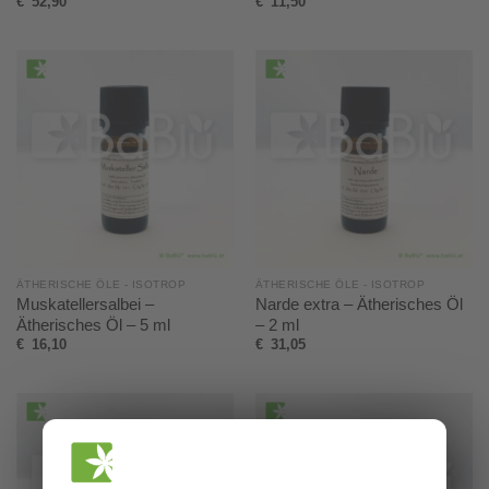
€
52,90
€
11,50
ÄTHERISCHE ÖLE - ISOTROP
ÄTHERISCHE ÖLE - ISOTROP
Muskatellersalbei –
Narde extra – Ätherisches Öl
Ätherisches Öl – 5 ml
– 2 ml
€
16,10
€
31,05