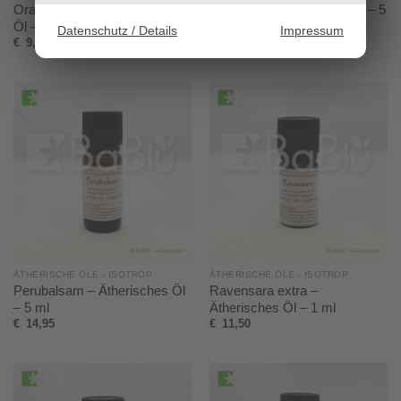
Orange spezial – Ätherisches
Patchouli – Ätherisches Öl – 5
Öl – 5 ml
ml
Datenschutz / Details
Impressum
€
9,20
€
11,50
ÄTHERISCHE ÖLE - ISOTROP
ÄTHERISCHE ÖLE - ISOTROP
Perubalsam – Ätherisches Öl
Ravensara extra –
– 5 ml
Ätherisches Öl – 1 ml
€
14,95
€
11,50