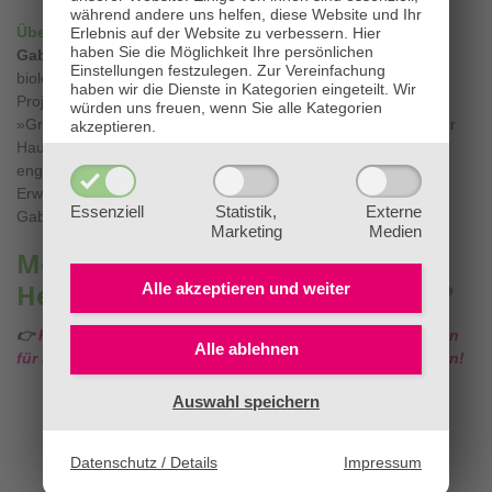
während andere uns helfen, diese Website und Ihr
Über die Autorin:
Erlebnis auf der Website zu verbessern.
Hier
haben Sie die Möglichkeit Ihre persönlichen
Gabriela Nedoma
ist Naturpädagogin und Expertin für
Einstellungen festzulegen.
Zur Vereinfachung
biologische Hautpflege und Grüne Kosmetik. Sie initiierte das
haben wir die Dienste in Kategorien eingeteilt. Wir
Projekt »Natur schützt Haut« und unterrichtet im Lehrgang
würden uns freuen, wenn Sie alle Kategorien
»Grüne-Kosmetik-Pädagogik« die Grundlagen naturbelassener
akzeptieren.
Hautpflege. Als Buchautorin und gefragte Naturreferentin
engagiert sie sich in Projekten an Schulen und in der
Erwachsenenbildung für ein Leben im Einklang mit der Natur.
Essenziell
Statistik,
Externe
Gabriela Nedoma lebt mit ihrem Mann in Niederösterreich.
Marketing
Medien
Mehr über Kräuter, TEM,
Alle akzeptieren und
weiter
Heilpflanzen & Waldbaden lernen?
👉
Klicken Sie HIER für alle Infos zu unseren Ausbildungen
Alle ablehnen
für Kräuter, Meisterkräuter, TEM, Heilpflanzen & Waldbaden!
Auswahl speichern
Datenschutz / Details
Impressum