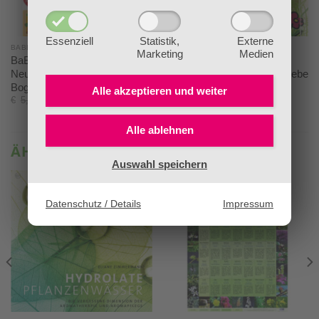
Essenziell
Statistik,
Externe
BABLÜMCHEN®
BABLÜMCHEN®
Marketing
Medien
BaBlümchen® Weihnachten-
BaBlümchen® Postkarte –
Neujahr Sticker/Etiketten auf
„Schenke Lebensfreude, Liebe
Bogen A4
& ein Lächeln“
Alle akzeptieren und
weiter
€
5,50
€
4,50
€
1,20
Alle ablehnen
ÄHNLICHE PRODUKTE
Auswahl speichern
Datenschutz / Details
Impressum