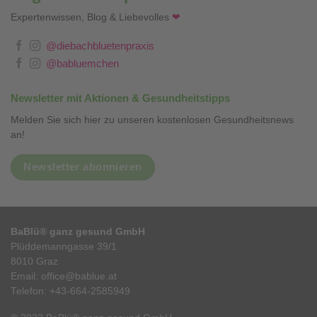
Expertenwissen, Blog & Liebevolles
❤
@diebachbluetenpraxis
@babluemchen
Newsletter mit Aktionen & Gesundheitstipps
Melden Sie sich hier zu unseren kostenlosen Gesundheitsnews
an!
Newsletter abonnieren
BaBlü® ganz gesund GmbH
Plüddemanngasse 39/1
8010 Graz
Email:
office@bablue.at
Telefon:
+43-664-2585949