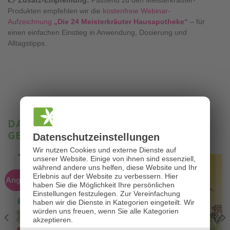
👉 Zusatz-Empfehlung:
Passend zu den Meisterkräuter-
Produkten empfehlen wir die
kostenfreie Webinar-
Aufzeichnung
„Die 24 Meisterkräuter Hausapotheke“
– für
einen einfachen Einstieg in Anwendung, Dosierung und
Alltagstipps.
DAS KÖNNTE IHNEN AUCH
GEFALLEN …
Datenschutz­einstellungen
Wir nutzen Cookies und externe Dienste auf
unserer Website. Einige von ihnen sind essenziell,
während andere uns helfen, diese Website und Ihr
Erlebnis auf der Website zu verbessern.
Hier
Angebot!
haben Sie die Möglichkeit Ihre persönlichen
Einstellungen festzulegen.
Zur Vereinfachung
haben wir die Dienste in Kategorien eingeteilt. Wir
würden uns freuen, wenn Sie alle Kategorien
akzeptieren.