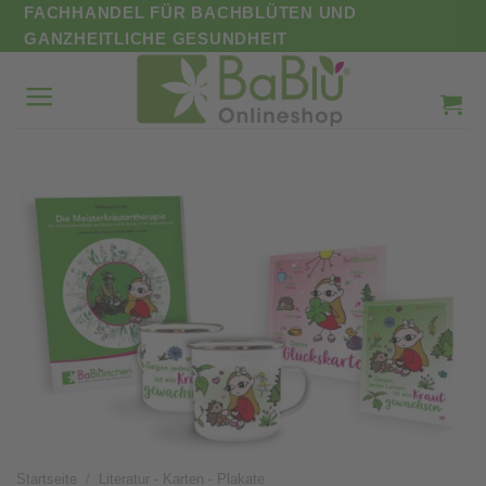
Zum
FACHHANDEL FÜR BACHBLÜTEN UND
Inhalt
GANZHEITLICHE GESUNDHEIT
springen
Startseite
/
Literatur - Karten - Plakate