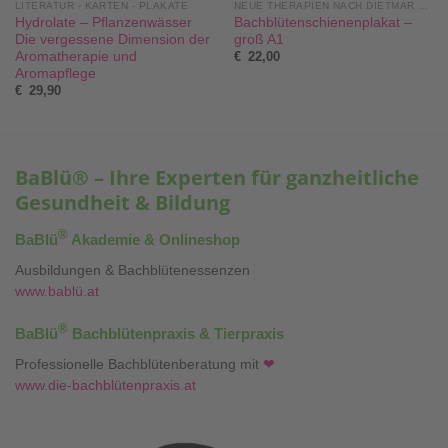
LITERATUR - KARTEN - PLAKATE
NEUE THERAPIEN NACH DIETMAR KRÄMER®
Hydrolate – Pflanzenwässer
Bachblütenschienenplakat –
Die vergessene Dimension der
groß A1
Aromatherapie und
€
22,00
Aromapflege
€
29,90
BaBlü® – Ihre Experten für ganzheitliche
Gesundheit & Bildung
®
BaBlü
Akademie & Onlineshop
Ausbildungen & Bachblütenessenzen
www.bablü.at
®
BaBlü
Bachblütenpraxis & Tierpraxis
Professionelle Bachblütenberatung mit
❤
www.die-bachblütenpraxis.at