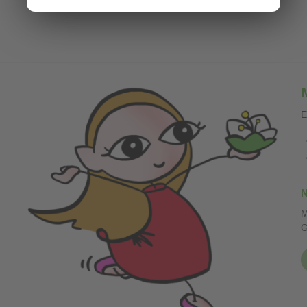
E
N
M
G