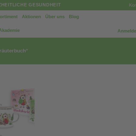
HEITLICHE GESUNDHEIT
Kon
ortiment
Aktionen
Über uns
Blog
 Akademie
Anmelde
räuterbuch“
®