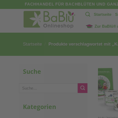
Zum
FACHHANDEL FÜR BACHBLÜTEN UND GANZ
Inhalt
Startseite
S
springen
Zur BaBlü®
Startseite
/
Produkte verschlagwortet mit „K
Suche
Suche
nach:
Kategorien
BABLÜMCHEN