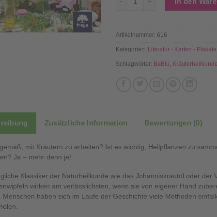
In den War
Artikelnummer:
616
Kategorien:
Literatur - Karten - Plakate
Schlagwörter:
BaBlü
,
Kräuterheilkund
reibung
Zusätzliche Information
Bewertungen (0)
itgemäß, mit Kräutern zu arbeiten? Ist es wichtig, Heilpflanzen zu samm
len? Ja – mehr denn je!
liche Klassiker der Naturheilkunde wie das Johanniskrautöl oder der 
nwipfeln wirken am verlässlichsten, wenn sie von eigener Hand zube
Menschen haben sich im Laufe der Geschichte viele Methoden einfall
holen.