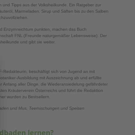
en und Tipps aus der Volksheilkunde. Ein Ratgeber zur
räuteröl, Marmeladen, Sirup und Säften bis zu den Salben
achzuvollziehen.
n und Enzymreichtum punkten, machen das Buch
einschaft FNL (Freunde naturgemäßer Lebensweise). Der
eilkunde und gibt sie weiter.
F-Redakteurin, beschäftigt sich von Jugend an mit
 Botaniker-Ausbildung mit Auszeichnung ab und erfüllte
der Anfang aller Dinge, die Wiederansiedelung gefährdeter
ßten Kräuterverein Österreichs und führt die Redaktion
cher wurden zu Bestsellern.
eladen und Mus, Teemischungen und Speisen
ldbaden lernen?