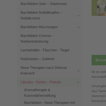
Bachblüten-Sets – Startersets
Bachblüten Notfalltropfen –
Notfallcreme
Bachblüten Mischungen
Bachblüten Cremes -
Narbenentstörung
Leerbehälter - Flaschen - Tiegel
Holzkasten – Zubehör
Besch
Neue Therapien nach Dietmar
Ist es ze
Krämer®
herzustel
Literatur - Karten - Plakate
Unvergäng
Aromatherapie &
aus Tanne
Kosmetikherstellung
stammen. 
herauszu
Bachblüten - Neue Therapien mit