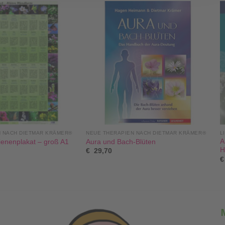
N NACH DIETMAR KRÄMER®
NEUE THERAPIEN NACH DIETMAR KRÄMER®
L
A
ienenplakat – groß A1
Aura und Bach-Blüten
H
€
29,70
€