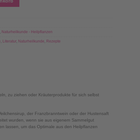
enkorb
,
Naturheilkunde - Heilpflanzen
e
,
Literatur
,
Naturheilkunde
,
Rezepte
eln, zu ziehen oder Kräuterprodukte für sich selbst
Veilchensirup, der Franzbranntwein oder der Hustensaft
reitet wurden, wenn sie aus eigenem Sammelgut
en lassen, um das Optimale aus den Heilpflanzen