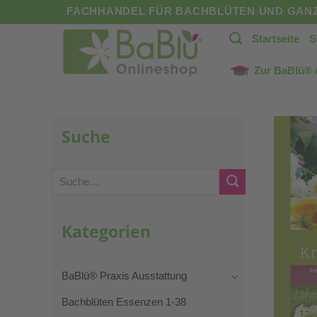
Zum
FACHHANDEL FÜR BACHBLÜTEN UND GANZ
Inhalt
Startseite
S
springen
Zur BaBlü®
Suche
Suche
nach:
Kategorien
BaBlü® Praxis Ausstattung
Bachblüten Essenzen 1-38