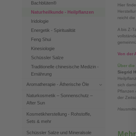
Bachblüten®
Hier find
Herstellu
Naturheilkunde - Heilpflanzen
reicht die
Iridologie
A bis Z-T
Energetik - Spiritualität
vollständ
Feng Shui
gemeinnüt
Kinesiologie
Von der 
Schüssler Salze
Über die
Traditionelle chinesische Medizin -
Siegrid 
Ernährung
Heilpflan
Aromatherapie - Ätherische Öle
sich dami
Pflanzen 
Naturkosmetik – Sonnenschutz –
der Zeits
After Sun
Hausmitt
Kosmetikherstellung - Rohstoffe,
Sets & mehr
Mehr
Schüssler Salze und Mineralsole