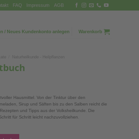
takt
FAQ
Impressum
AGB
n / Neues Kundenkonto anlegen
Warenkorb
kate
/
Naturheilkunde - Heilpflanzen
ptbuch
tvoller Hausmittel. Von der Tinktur über den
meladen, Sirup und Säften bis zu den Salben reicht die
 Rezepten und Tipps aus der Volksheilkunde. Die
hritt für Schritt leicht nachzuvollziehen.