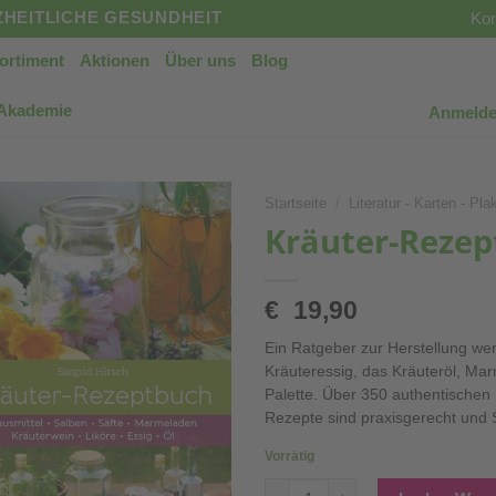
HEITLICHE GESUNDHEIT
Kon
ortiment
Aktionen
Über uns
Blog
 Akademie
Anmelde
Startseite
/
Literatur - Karten - Pla
Kräuter-Reze
€
19,90
Ein Ratgeber zur Herstellung wer
Kräuteressig, das Kräuteröl, Mar
Palette. Über 350 authentischen
Rezepte sind praxisgerecht und Sc
Vorrätig
Kräuter-Rezeptbuch Menge