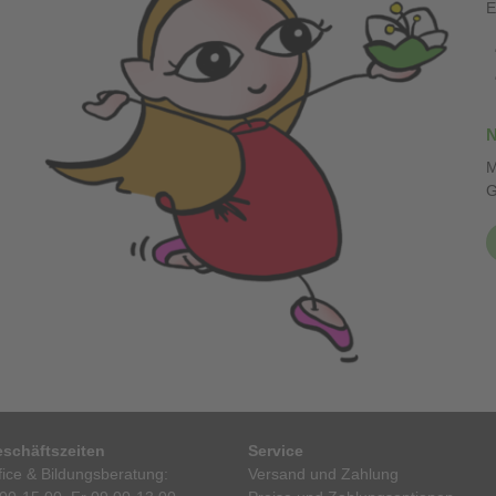
E
N
M
G
schäftszeiten
Service
ice & Bildungsberatung:
Versand und Zahlung