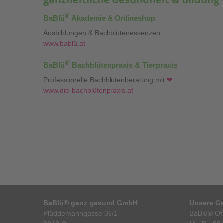
®
BaBlü
Akademie & Onlineshop
Ausbildungen & Bachblütenessenzen
www.bablü.at
®
BaBlü
Bachblütenpraxis & Tierpraxis
Professionelle Bachblütenberatung mit
❤
www.die-bachblütenpraxis.at
BaBlü® ganz gesund GmbH
Unsere Ge
Plüddemanngasse 39/1
BaBlü® Off