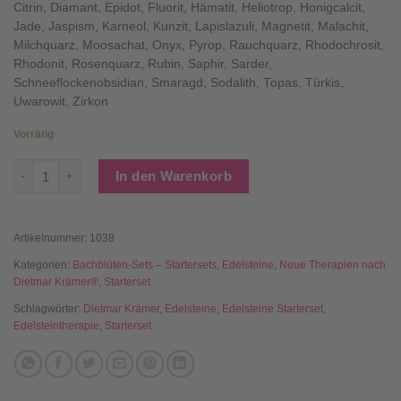
Citrin, Diamant, Epidot, Fluorit, Hämatit, Heliotrop, Honigcalcit,
Jade, Jaspism, Karneol, Kunzit, Lapislazuli, Magnetit, Malachit,
Milchquarz, Moosachat, Onyx, Pyrop, Rauchquarz, Rhodochrosit,
Rhodonit, Rosenquarz, Rubin, Saphir, Sarder,
Schneeflockenobsidian, Smaragd, Sodalith, Topas, Türkis,
Uwarowit, Zirkon
Vorrätig
Edelsteintherapie STARTERSET - 38 Edelsteine geprüft + GR
In den Warenkorb
Artikelnummer:
1038
Kategorien:
Bachblüten-Sets – Startersets
,
Edelsteine
,
Neue Therapien nach
Dietmar Krämer®
,
Starterset
Schlagwörter:
Dietmar Krämer
,
Edelsteine
,
Edelsteine Starterset
,
Edelsteintherapie
,
Starterset