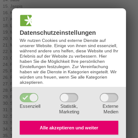
Jaspis
Karneol
Kunzit
Lapislazuli
Datenschutz­einstellungen
Magnetit
Malachit
Wir nutzen Cookies und externe Dienste auf
Milchquarz
unserer Website. Einige von ihnen sind essenziell,
während andere uns helfen, diese Website und Ihr
Moosachat
Erlebnis auf der Website zu verbessern.
Hier
Onyx
haben Sie die Möglichkeit Ihre persönlichen
Pyrop
Einstellungen festzulegen.
Zur Vereinfachung
Rauchquarz
haben wir die Dienste in Kategorien eingeteilt. Wir
würden uns freuen, wenn Sie alle Kategorien
Rhodochrosit
akzeptieren.
Rhodonit
Rosenquarz
Rubin
Saphir
Essenziell
Statistik,
Externe
Sarder
Marketing
Medien
Schneeflockenobsidian
Smaragd
Alle akzeptieren und
weiter
Sodalith
Topas