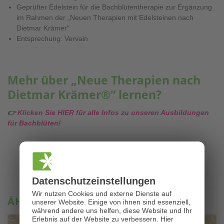
Geprüfter Edelstein für die Bachblütentherapie zur Ergänzung
im Rahmen der „Neuen Therapien mit Edelsteinen nach
Dietmar Krämer“
Entsprechung: Vervain
Mehr über „Neue Therapien nach
Dietmar Krämer®“ lernen?
👉
Klicken Sie HIER für alle Infos zu unseren Ausbildungen
für Bachblüten!
Datenschutz­einstellungen
Wir nutzen Cookies und externe Dienste auf
ÄHNLICHE PRODUKTE
unserer Website. Einige von ihnen sind essenziell,
während andere uns helfen, diese Website und Ihr
Erlebnis auf der Website zu verbessern.
Hier