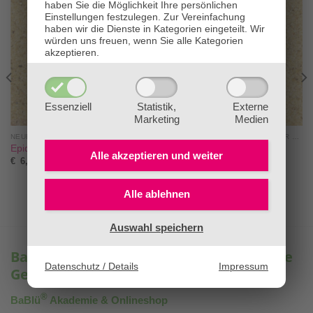
haben Sie die Möglichkeit Ihre persönlichen
Einstellungen festzulegen.
Zur Vereinfachung
haben wir die Dienste in Kategorien eingeteilt. Wir
würden uns freuen, wenn Sie alle Kategorien
akzeptieren.
Essenziell
Statistik,
Externe
Marketing
Medien
NEUE THERAPIEN NACH DIETMAR KRÄMER®
NEUE THERAPIEN NACH DIETMAR KRÄMER®
Epidot
Jade
Alle akzeptieren und
weiter
€
6,90
€
18,40
Alle ablehnen
Auswahl speichern
BaBlü® – Ihre Experten für ganzheitliche
Datenschutz / Details
Impressum
Gesundheit & Bildung
®
BaBlü
Akademie & Onlineshop