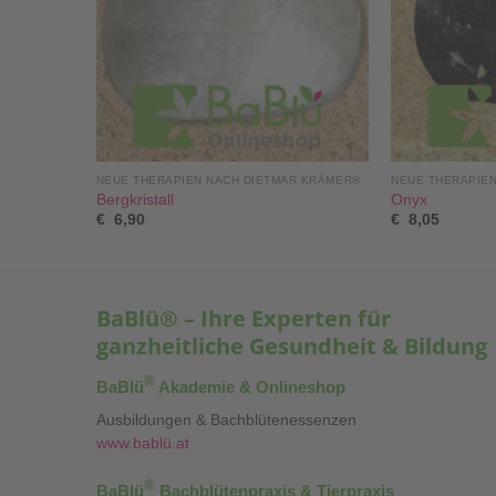
R KRÄMER®
NEUE THERAPIEN NACH DIETMAR KRÄMER®
NEUE THERAPIE
Bergkristall
Onyx
€
6,90
€
8,05
BaBlü® – Ihre Experten für
ganzheitliche Gesundheit & Bildung
®
BaBlü
Akademie & Onlineshop
Ausbildungen & Bachblütenessenzen
www.bablü.at
®
BaBlü
Bachblütenpraxis & Tierpraxis