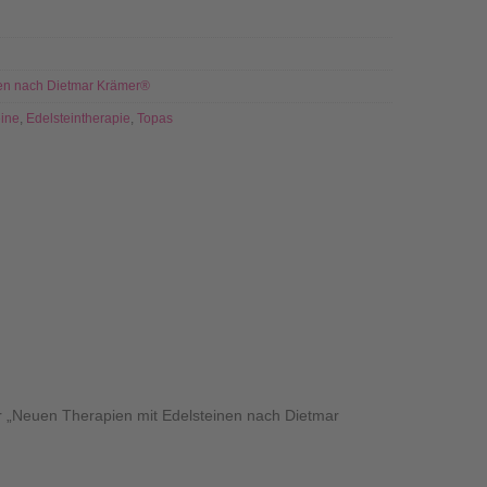
en nach Dietmar Krämer®
eine
,
Edelsteintherapie
,
Topas
r „Neuen Therapien mit Edelsteinen nach Dietmar