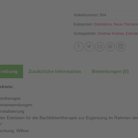
Artikelnummer:
904
Kategorien:
Edelsteine
,
Neue Therapi
Schlagwörter:
Dietmar Krämer
,
Edelst
reibung
Zusätzliche Information
Bewertungen (0)
ebiete:
eintherapie
teinanwendungen
vitalisierung
ter Edelstein für die Bachblütentherapie zur Ergänzung im Rahmen de
r“
echung: Willow