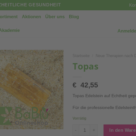
HEITLICHE GESUNDHEIT
Kon
ortiment
Aktionen
Über uns
Blog
 Akademie
Anmelde
Startseite
/
Neue Therapien nach 
Topas
€
42,55
Topas Edelstein auf Echtheit gepr
Für die professionelle Edelstein
Vorrätig
Topas Menge
In den War