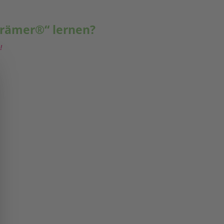
Krämer®“ lernen?
!