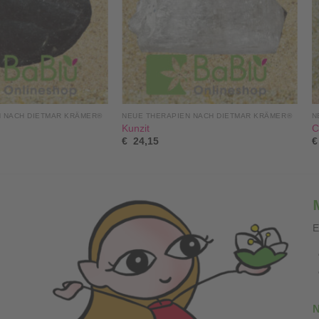
N NACH DIETMAR KRÄMER®
NEUE THERAPIEN NACH DIETMAR KRÄMER®
N
Kunzit
C
€
24,15
€
E
N