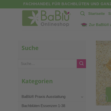
Zum
FACHHANDEL FÜR BACHBLÜTEN UND GANZ
Inhalt
Startseite
S
springen
Zur BaBlü®
Suche
Suche
nach:
Kategorien
BaBlü® Praxis Ausstattung
Bachblüten Essenzen 1-38