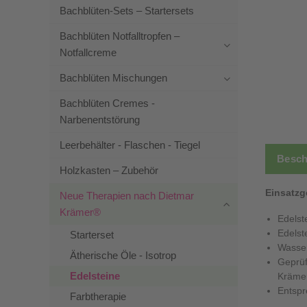
Bachblüten-Sets – Startersets
Bachblüten Notfalltropfen –
Notfallcreme
Bachblüten Mischungen
Bachblüten Cremes -
Narbenentstörung
Leerbehälter - Flaschen - Tiegel
Besch
Holzkasten – Zubehör
Einsatzg
Neue Therapien nach Dietmar
Krämer®
Edelst
Edels
Starterset
Wasser
Ätherische Öle - Isotrop
Geprüf
Edelsteine
Kräme
Entspr
Farbtherapie