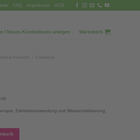
takt
FAQ
Impressum
AGB
n / Neues Kundenkonto anlegen
Warenkorb
Dietmar Krämer®
/
Edelsteine
üft.
therapie, Edelsteinanwendung und Wasservitalisierung.
enkorb