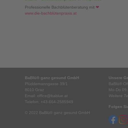
Professionelle Bachblütenberatung mit
❤
www.die-bachblütenpraxis.at
BaBlü® ganz gesund GmbH
Unsere Ge
Plüddemanngasse 39/1
BaBlü® Off
8010 Graz
Mo-Do 09.
Email:
office@bablue.at
Weitere T
Telefon:
+43-664-2585949
Folgen Si
© 2022 BaBlü® ganz gesund GmbH