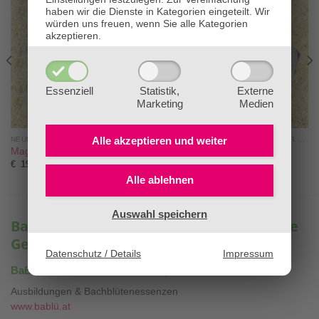
haben wir die Dienste in Kategorien eingeteilt. Wir
würden uns freuen, wenn Sie alle Kategorien
akzeptieren.
Essenziell
Statistik,
Externe
Marketing
Medien
Alle akzeptieren und
weiter
NEUE THERAPIEN NACH DIETMAR KRÄMER®
NEUE THERAPIEN NACH DIETMAR KRÄMER®
Magnetit
Kunzit
€
19,55
€
24,15
Alle ablehnen
Auswahl speichern
BaBlü® – Ihre Experten für ganzheitliche
Gesundheit & Bildung
Datenschutz / Details
Impressum
®
BaBlü
Akademie & Onlineshop
Ausbildungen & Bachblütenessenzen
www.bablü.at