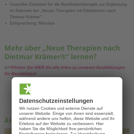
Geprüfter Edelstein für die Bachblütentherapie zur Ergänzung
im Rahmen der „Neuen Therapien mit Edelsteinen nach
Dietmar Krämer“
Entsprechung: Mimulus
Mehr über „Neue Therapien nach
Dietmar Krämer®“ lernen?
👉
Klicken Sie HIER für alle Infos zu unseren Ausbildungen
für Bachblüten!
Datenschutz­einstellungen
Wir nutzen Cookies und externe Dienste auf
unserer Website. Einige von ihnen sind essenziell,
während andere uns helfen, diese Website und Ihr
ÄHNLICHE PRODUKTE
Erlebnis auf der Website zu verbessern.
Hier
haben Sie die Möglichkeit Ihre persönlichen
Einstellungen festzulegen.
Zur Vereinfachung