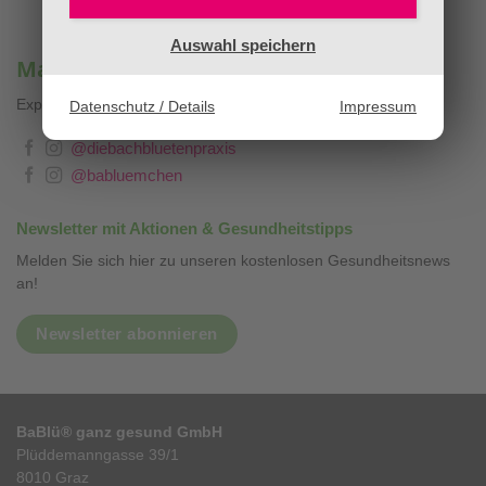
Auswahl speichern
Mag. Sandra Stopar & BaBlümchen®
Expertenwissen, Blog & Liebevolles
❤
Datenschutz / Details
Impressum
@diebachbluetenpraxis
@babluemchen
Newsletter mit Aktionen & Gesundheitstipps
Melden Sie sich hier zu unseren kostenlosen Gesundheitsnews
an!
Newsletter abonnieren
BaBlü® ganz gesund GmbH
Plüddemanngasse 39/1
8010 Graz