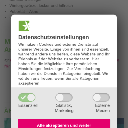
Wintergewürze: lecker und hilfreich
Pubertät – Akne
und vieles mehr . . .
Datenschutz­einstellungen
Mehr über ätherische Öle &
Wir nutzen Cookies und externe Dienste auf
Aromatherapie lernen?
unserer Website. Einige von ihnen sind essenziell,
während andere uns helfen, diese Website und Ihr
Erlebnis auf der Website zu verbessern.
Hier
👉
Klicken Sie HIER für alle Infos zu unseren Ausbildungen
haben Sie die Möglichkeit Ihre persönlichen
für ätherische Öle & Aromatherapie!
Einstellungen festzulegen.
Zur Vereinfachung
haben wir die Dienste in Kategorien eingeteilt. Wir
würden uns freuen, wenn Sie alle Kategorien
akzeptieren.
Essenziell
Statistik,
Externe
ÄHNLICHE PRODUKTE
Marketing
Medien
Alle akzeptieren und
weiter