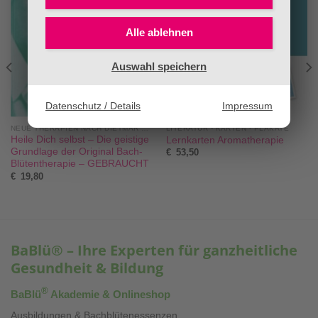
Alle ablehnen
Auswahl speichern
Datenschutz / Details
Impressum
NEUE THERAPIEN NACH DIETMAR KRÄMER®
LITERATUR - KARTEN - PLAKATE
Heile Dich selbst – Die geistige
Lernkarten Aromatherapie
Grundlage der Original Bach-
€
53,50
Blütentherapie – GEBRAUCHT
€
19,80
BaBlü® – Ihre Experten für ganzheitliche
Gesundheit & Bildung
®
BaBlü
Akademie & Onlineshop
Ausbildungen & Bachblütenessenzen