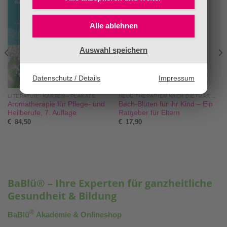
Alle ablehnen
Auswahl speichern
Datenschutz / Details
Impressum
LITERATUR - KARTEN - PLAKATE
NEUE THERAPIEN NACH DIETMAR KRÄMER®
Aromatherapie für Pflege- und
Bach-Blüten für ihr Kind – Ein
Heilberufe, 7. Auflage
Ratgeber für Eltern
€
84,50
€
17,90
BaBlü® – Ihre Experten für ganzheitliche
Gesundheit & Bildung
®
BaBlü
Akademie & Onlineshop