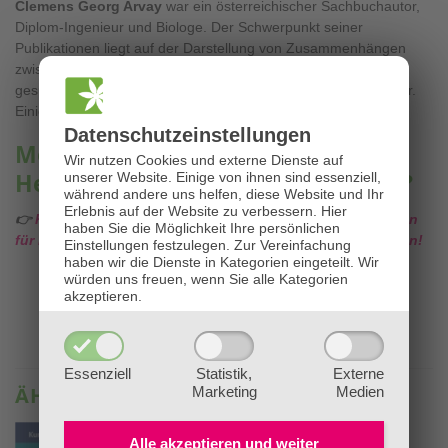
Clemens Georg Arvay
war ein österreichischer Sachbuchautor,
Diplom-Ingenieur und Biologe. Der Schwerpunkt seiner
Publikationen liegt auf der Darstellung von Zusammenhängen
zwischen Ökologie und Gesundheit. Als Autor behandelte er
gesundheitliche Zusammenhänge zwischen Mensch und Natur.
Einige seiner Bücher wurden zu Bestsellern.
Datenschutz­einstellungen
Mehr über Kräuter, TEM,
Wir nutzen Cookies und externe Dienste auf
Heilpflanzen & Waldbaden lernen?
unserer Website. Einige von ihnen sind essenziell,
während andere uns helfen, diese Website und Ihr
Erlebnis auf der Website zu verbessern.
Hier
👉
Klicken Sie HIER für alle Infos zu unseren Ausbildungen
haben Sie die Möglichkeit Ihre persönlichen
für Kräuter, Meisterkräuter, TEM, Heilpflanzen & Waldbaden!
Einstellungen festzulegen.
Zur Vereinfachung
haben wir die Dienste in Kategorien eingeteilt. Wir
würden uns freuen, wenn Sie alle Kategorien
akzeptieren.
Essenziell
Statistik,
Externe
ÄHNLICHE PRODUKTE
Marketing
Medien
Alle akzeptieren und
weiter