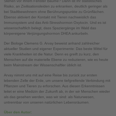
Stehen vor Ihrem Fenster Bäume? Dann ist Ihr statistisches
Risiko, an Zivilisationsleiden zu erkranken, deutlich geringer als
bei Stadtbewohnern ohne Berührungspunkte zu Grünflächen.
Ebenso aktiviert der Kontakt mit Tieren nachweislich das
Immunsystem und das Anti-Stresshormon Oxytocin. Und es ist
wissenschaftlich belegt, dass Spaziergänge im Wald das
körpereigene Verjüngungshormon DHEA ankurbeln.
Der Biologe Clemens G. Arvay beweist anhand zahlreicher
aktueller Studien und eigener Experimente: Das beste Mittel für
viele Krankheiten ist die Natur. Denn es greift zu kurz, den
Menschen auf die materielle Ebene zu reduzieren, wie es heute
beim Mainstream der Wissenschaftler üblich ist.
Arvay nimmt uns mit auf eine Reise bis zurück zur ersten
lebenden Zelle der Erde, um unsere tiefgreifende Verbindung mit
Pflanzen und Tieren zu erforschen. Aus diesen Erkenntnissen
leitet er eine Medizin der Zukunft ab, in der wir Menschen wieder
als das gesehen werden, was wir sind: als Naturwesen,
untrennbar von unseren natürlichen Lebensräumen.
Über den Autor: