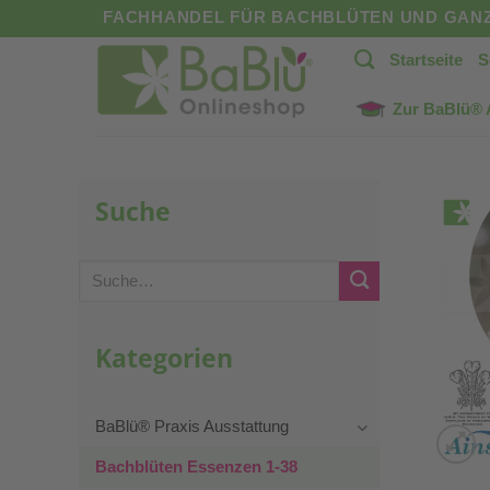
Zum
FACHHANDEL FÜR BACHBLÜTEN UND GANZ
Inhalt
Startseite
S
springen
Zur BaBlü®
Suche
Suche
nach:
Kategorien
BaBlü® Praxis Ausstattung
Bachblüten Essenzen 1-38