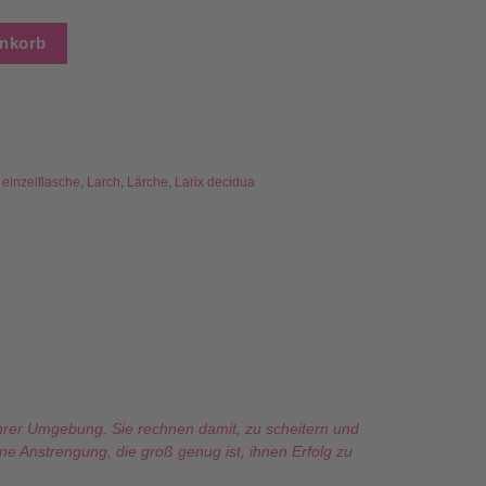
ottle (Konzentrat) – 10 ml Menge
enkorb
,
einzelflasche
,
Larch
,
Lärche
,
Larix decidua
n ihrer Umgebung. Sie rechnen damit, zu scheitern und
ine Anstrengung, die groß genug ist, ihnen Erfolg zu