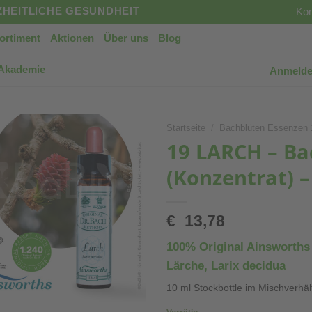
HEITLICHE GESUNDHEIT
Kon
ortiment
Aktionen
Über uns
Blog
 Akademie
Anmelde
Startseite
/
Bachblüten Essenzen 
19 LARCH – Ba
(Konzentrat) –
€
13,78
100% Original Ainsworths
Lärche, Larix decidua
10 ml Stockbottle im Mischverhäl