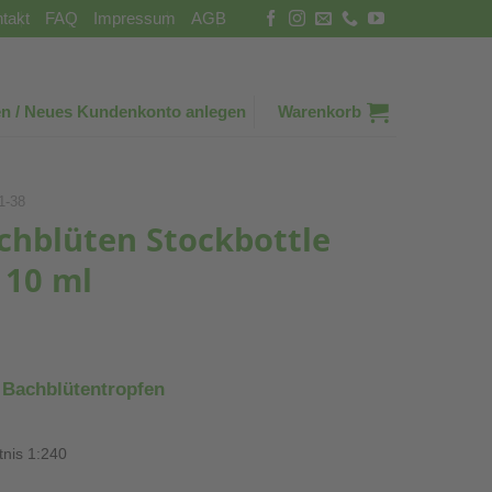
takt
FAQ
Impressum
AGB
n / Neues Kundenkonto anlegen
Warenkorb
1-38
chblüten Stockbottle
 10 ml
 Bachblütentropfen
tnis 1:240