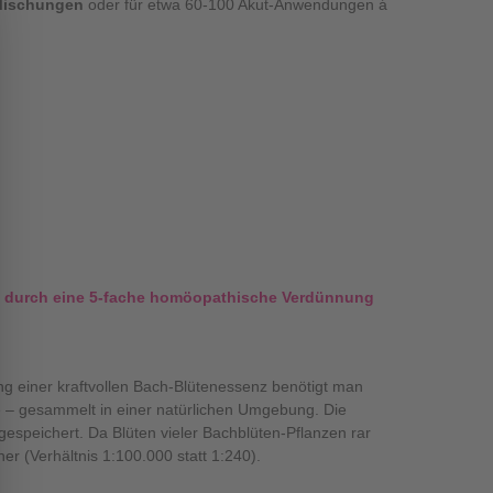
Mischungen
oder für etwa 60-100 Akut-Anwendungen á
ie durch eine 5-fache homöopathische Verdünnung
g einer kraftvollen Bach-Blütenessenz benötigt man
ze – gesammelt in einer natürlichen Umgebung. Die
speichert. Da Blüten vieler Bachblüten-Pflanzen rar
er (Verhältnis 1:100.000 statt 1:240).