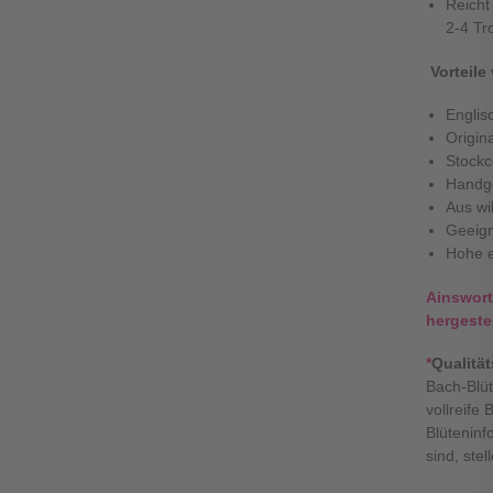
Reicht
2-4 Tr
Vorteil
Englis
Origin
Stockc
Handge
Aus wi
Geeign
Hohe e
Ainswort
hergeste
*
Qualitä
Bach-Blüt
vollreife
Blüteninf
sind, ste