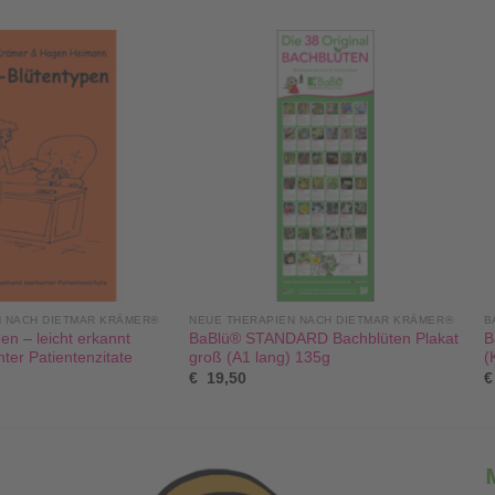
N NACH DIETMAR KRÄMER®
NEUE THERAPIEN NACH DIETMAR KRÄMER®
B
en – leicht erkannt
BaBlü® STANDARD Bachblüten Plakat
B
er Patientenzitate
groß (A1 lang) 135g
(
€
19,50
€