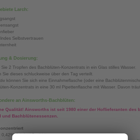
ebiete Larch:
gsangst
gensangst
nfieber
ndes Selbstvertrauen
ternheit
ng & Dosierung:
Sie 2 Tropfen des Bachblüten-Konzentrats in ein Glas stilles Wasser.
n Sie dieses schluckweise über den Tag verteilt.
ativ können Sie sich eine Einnahmeflasche (oder eine Bachblütenmisch
üten-Konzentrats in eine 30 ml Pipettenflasche mit Wasser. Davon träufe
ondere an Ainsworths-Bachblüten:
he Qualität! Ainsworths ist seit 1980 einer der Hoflieferanten d
el und Bachblütenessenzen.
onzentriert
t 0,42% Original Bachblütenessenz: