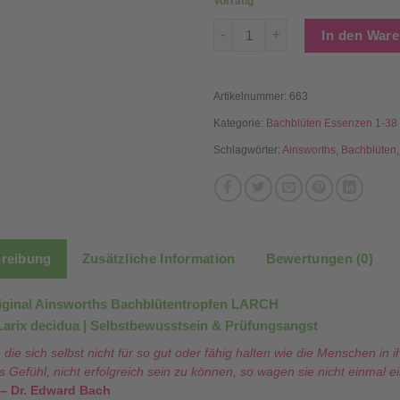
Vorrätig
19 LARCH - Bachblüten Stockb
In den War
Artikelnummer:
663
Kategorie:
Bachblüten Essenzen 1-38
Schlagwörter:
Ainsworths
,
Bachblüten
reibung
Zusätzliche Information
Bewertungen (0)
iginal Ainsworths Bachblütentropfen LARCH
Larix decidua | Selbstbewusstsein & Prüfungsangst
, die sich selbst nicht für so gut oder fähig halten wie die Menschen i
 Gefühl, nicht erfolgreich sein zu können, so wagen sie nicht einmal e
– Dr. Edward Bach