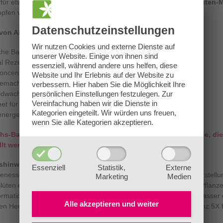
 für etwa
60-100 Bachblüten-Einnahmeflaschen oder Bachblüten-
opfen von der Stockbottle im Wasserglas.
Datenschutz­einstellungen
e von Ainsworths-Bachblüten:
Wir nutzen Cookies und externe Dienste auf
che Bachblütenessenz höchster Qualität
unserer Website. Einige von ihnen sind
al Rezeptur von Dr. Edward Bach
*
essenziell, während andere uns helfen, diese
oncentrate 1:240 (entspricht 0,42% Bach-Blütenessenz)
Website und Ihr Erlebnis auf der Website zu
macht von der Ernte bis zur Herstellung
verbessern.
Hier haben Sie die Möglichkeit Ihre
persönlichen Einstellungen festzulegen.
Zur
ldwachsenden Blüten aus Bio-Umgebung
Vereinfachung haben wir die Dienste in
et für die Anwendung auf den Bachblüten-Hautzonen®
Kategorien eingeteilt. Wir würden uns freuen,
nergetische Schwingung
wenn Sie alle Kategorien akzeptieren.
hs-Bachblüten enthalten 417-mal mehr
Blütenessenz als jene, d
llt werden.
tshinweis:
Essenziell
Statistik,
Externe
enessenzen sind KEINE homöopathischen Heilmittel. Für die Herstellun
Marketing
Medien
 Blüten der jeweils richtigen botanischen Gattung der Bachblüten-Pflan
ormationen werden mittels Sonnen- oder Kochmethode in Quellwasser ge
Alle akzeptieren und
weiter
llen Hersteller Essenzen häufig auch homöopathisch mit der Potenz 5X h