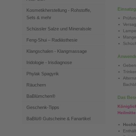
Einsatzg
Kosmetikherstellung - Rohstoffe,
Sets & mehr
Prüfun
Versa
Schüssler Salze und Mineralsole
Lampe
Mangel
Feng-Shui – Radiästhesie
Schüch
Klangschalen - Klangmassage
Anwendu
Iridologie - Irisdiagnose
Geben 
Trinke
Phylak Spagyrik
Altern
Bachbl
Räuchern
BaBlümchen®
Das Bes
Königlic
Geschenk-Tipps
Heilmitt
BaBlü® Gutscheine & Fanartikel
Hochk
Enthäl