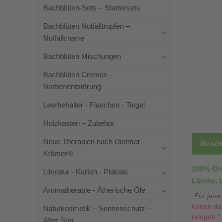
Bachblüten-Sets – Startersets
Bachblüten Notfalltropfen –
Notfallcreme
Bachblüten Mischungen
Bachblüten Cremes -
Narbenentstörung
Leerbehälter - Flaschen - Tiegel
Holzkasten – Zubehör
Neue Therapien nach Dietmar
Besch
Krämer®
100% Or
Literatur - Karten - Plakate
Lärche, 
Aromatherapie - Ätherische Öle
„Für jene
haben das
Naturkosmetik – Sonnenschutz –
bringen.“
After Sun