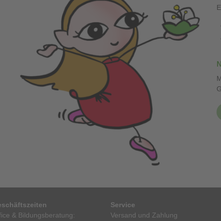
E
N
M
G
schäftszeiten
Service
ice & Bildungsberatung:
Versand und Zahlung