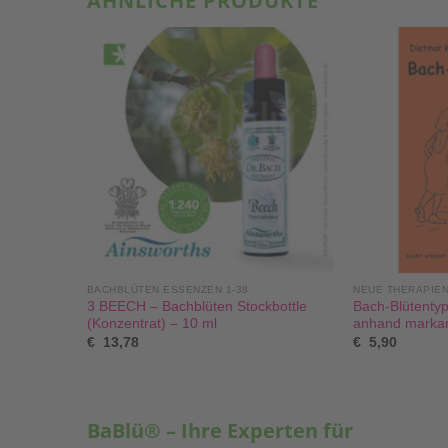
ÄHNLICHE PRODUKTE
BACHBLÜTEN ESSENZEN 1-38
NEUE THERAPIE
ten
3 BEECH – Bachblüten Stockbottle
Bach-Blütentyp
0 ml
(Konzentrat) – 10 ml
anhand markant
€
13,78
€
5,90
BaBlü® – Ihre Experten für