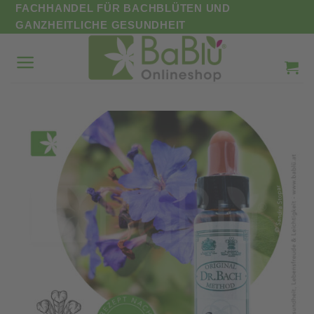
Zum
FACHHANDEL FÜR BACHBLÜTEN UND
Inhalt
GANZHEITLICHE GESUNDHEIT
springen