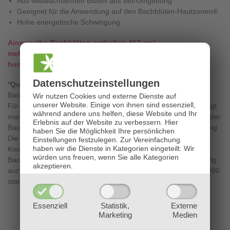
Aus wildwachsenden Blüten aus Bio-Umgebung
Geeignet für die Anwendung auf den Bachblüten-Hautzonen®
Hohe energetische Schwingung
Ainsworths-Bachblüten enthalten 417-mal
mehr
Blütenessenz als jene, die durch eine 5-fache
homöopathische Verdünnung hergestellt werden.
Datenschutz­einstellungen
*
Qualitätshinweis:
Bach-Blütenessenzen sind KEINE homöopathischen Heilmittel.
Wir nutzen Cookies und externe Dienste auf
unserer Website. Einige von ihnen sind essenziell,
Für die Herstellung einer kraftvollen Bach-Blütenessenz benötigt
während andere uns helfen, diese Website und Ihr
man vollreife Blüten der jeweils richtigen botanischen Gattung der
Erlebnis auf der Website zu verbessern.
Hier
Bachblüten-Pflanze – gesammelt in einer natürlichen Umgebung.
haben Sie die Möglichkeit Ihre persönlichen
Die Blüteninformationen werden mittels Sonnen- oder
Einstellungen festzulegen.
Zur Vereinfachung
haben wir die Dienste in Kategorien eingeteilt. Wir
Kochmethode in Quellwasser gespeichert. Da Blüten vieler
würden uns freuen, wenn Sie alle Kategorien
Bachblüten-Pflanzen rar sind, stellen Hersteller Essenzen häufig
akzeptieren.
auch homöopathisch mit der Potenz 5X her (Verhältnis 1:100.000
statt 1:240).
Essenziell
Statistik,
Externe
Marketing
Medien