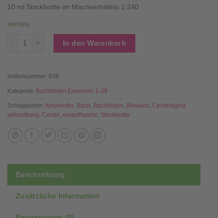
10 ml Stockbottle im Mischverhältnis 1:240
Vorrätig
5 CERATO - Bachblüten Stockbottle (Konzentrat) – 10 ml Men
In den Warenkorb
Artikelnummer:
639
Kategorie:
Bachblüten Essenzen 1-38
Schlagwörter:
Ainsworths
,
Bach
,
Bachblüten
,
Bleiwurz
,
Ceratistigma
willmottiana
,
Cerato
,
einzelflasche
,
Stockbottle
Beschreibung
Zusätzliche Information
Bewertungen (0)