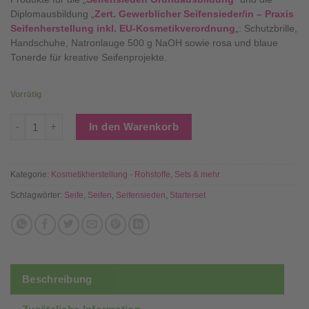
Diplomausbildung „
Zert. Gewerblicher Seifensieder/in – Praxis
Seifenherstellung inkl. EU-Kosmetikverordnung
„: Schutzbrille,
Handschuhe, Natronlauge 500 g NaOH sowie rosa und blaue
Tonerde für kreative Seifenprojekte.
Vorrätig
STARTERSET Seifensieden Menge
In den Warenkorb
Kategorie:
Kosmetikherstellung - Rohstoffe, Sets & mehr
Schlagwörter:
Seife
,
Seifen
,
Seifensieden
,
Starterset
Beschreibung