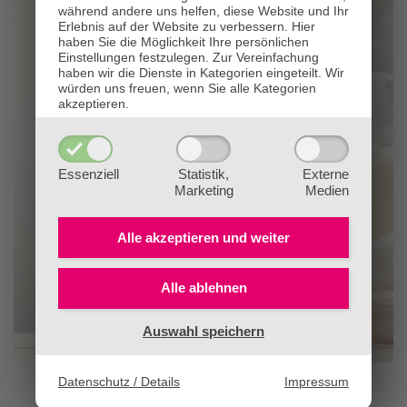
Seifen sind Ihre Leidenschaft?
während andere uns helfen, diese Website und Ihr
Erlebnis auf der Website zu verbessern.
Hier
Ihr Traum eine eigene Kosmetik-
haben Sie die Möglichkeit Ihre persönlichen
Einstellungen festzulegen.
Zur Vereinfachung
Linie oder Seifenmarke? 😍
haben wir die Dienste in Kategorien eingeteilt. Wir
würden uns freuen, wenn Sie alle Kategorien
Dann möchten wir Sie herzlich zu den
Ausbildungen
akzeptieren.
®
für Kosmetikherstellung
der BaBlü
Akademie
einladen.
Diese finden ONLINE und in Graz statt. Wir freuen uns
Essenziell
Statistik,
Externe
Marketing
Medien
auf Ihre Anmeldung! 😊
Ihr BaBlü®-Team
Alle akzeptieren und
weiter
Die ExpertInnen für ganzheitliche Gesundheit & Bildung
mit
💖
seit 2010.
Alle ablehnen
Jetzt schmökern
Auswahl speichern
Datenschutz / Details
Impressum