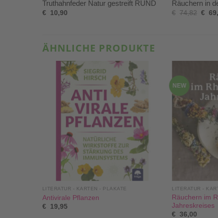
Truthahnfeder Natur gestreift RUND
Räuchern in 
€
10,90
€
74,82
€
69
ÄHNLICHE PRODUKTE
NEW
LITERATUR - KARTEN - PLAKATE
LITERATUR - KAR
be mit
Räuchern im 
Antivirale Pflanzen
Jahreskreises
€
19,95
€
36,00