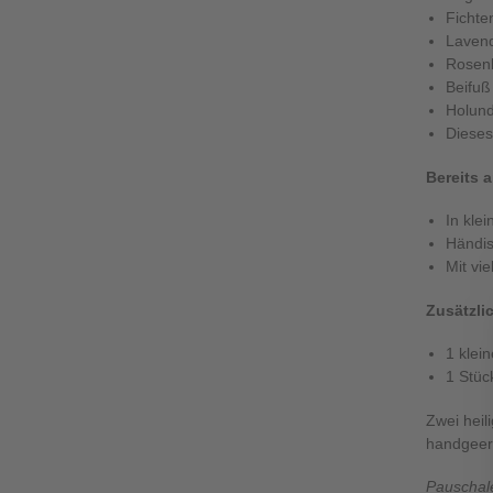
Fichte
Lavend
Rosen
Beifuß
Holund
Dieses
Bereits 
In kle
Händis
Mit vi
Zusätzli
1 klei
1 Stüc
Zwei heil
handgeern
Pauschale