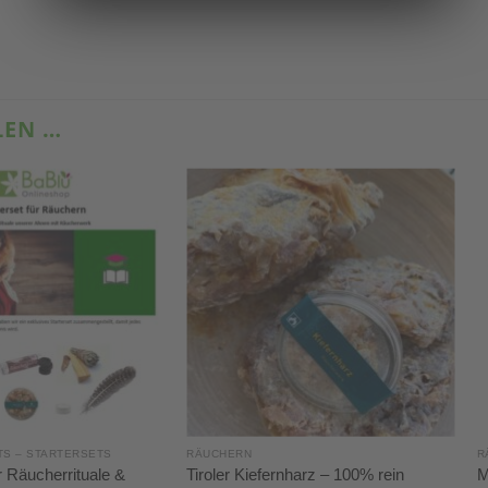
LEN …
TS – STARTERSETS
RÄUCHERN
R
ür Räucherrituale &
Tiroler Kiefernharz – 100% rein
M