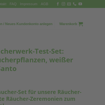
takt
FAQ
Impressum
AGB
n / Neues Kundenkonto anlegen
Warenkorb
ucherwerk-Test-Set:
cherpflanzen, weißer
Santo
äucher-Set für unsere Räucher-
rste Räucher-Zeremonien zum