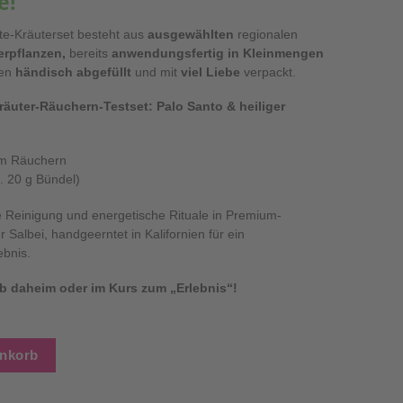
e!
e-Kräuterset besteht aus
ausgewählten
regionalen
rpflanzen,
bereits
anwendungsfertig in Kleinmengen
hen
händisch abgefüllt
und mit
viel Liebe
verpackt.
räuter-Räuchern-Testset: Palo Santo & heiliger
um Räuchern
. 20 g Bündel)
lle Reinigung und energetische Rituale in
Premium-
r Salbei, handgeerntet in Kalifornien für ein
ebnis.
b daheim oder im Kurs zum „Erlebnis“!
-Set: Heimische Räucherpflanzen, weißer Salbei & Palo Santo M
enkorb