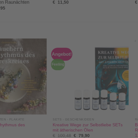
den Raunächten
€
11,50
€
,95
Angebot!
Feeling
TEN - PLAKATE
SETS - GESCHENKIDEEN
R
Rhythmus des
Kreative Wege zur Selbstliebe SETs
B
mit ätherischen Ölen
R
1
€
100,48
€
79,90