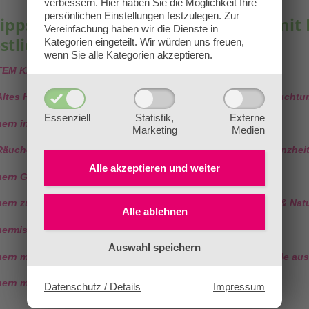
verbessern.
Hier haben Sie die Möglichkeit Ihre
persönlichen Einstellungen festzulegen.
Zur
ipps & Ausbildungen für Räuchern mit 
Vereinfachung haben wir die Dienste in
stliche Rituale:
Kategorien eingeteilt. Wir würden uns freuen,
wenn Sie alle Kategorien akzeptieren.
 TEM Kräuterexperte:in
ltes Heilpflanzenwissen, Mythologie, Rituale & Kräuter-Brauchtu
Essenziell
Statistik,
Externe
ern in den Raunächten
Marketing
Medien
 Räucherpraktiker/in – Gewerbliche Online-Ausbildung für ganzhei
Alle akzeptieren und
weiter
ern Grundausbildung – Räucherkurs für Einsteiger/innen
ern zu den Jahreskreisfesten nach TEM – Rituale, Bräuche & Na
Alle ablehnen
ermischungen herstellen – Kreative Duftalchemie
Auswahl speichern
ern mit fernöstlichen Pflanzen – Myrrhe, Palo Santo & Rituale aus
ern mit heimischen Kräutern, Hölzern & Harzen – nach TEM
Datenschutz / Details
Impressum