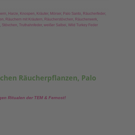
hern
,
Harze
,
Knospen
,
Kräuter
,
Mörser
,
Palo Santo
,
Räucherfeder
,
en
,
Räuchern mit Kräutern
,
Räucherstövchen
,
Räucherwerk
,
,
Stövchen
,
Truthahnfeder
,
weißer Salbei
,
Wild Turkey Feder
schen Räucherpflanzen, Palo
igen Ritualen der TEM & Fernost!