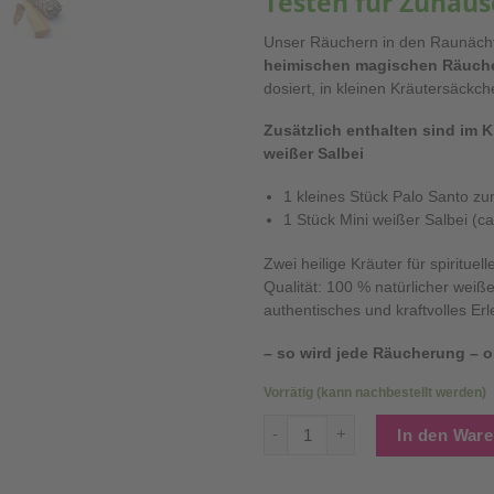
Testen für Zuhaus
Unser Räuchern in den Raunächt
heimischen magischen Räuche
dosiert, in kleinen Kräutersäckc
Zusätzlich enthalten sind im K
weißer Salbei
1 kleines Stück Palo Santo z
1 Stück Mini weißer Salbei (ca
Zwei heilige Kräuter für spiritue
Qualität: 100 % natürlicher weiße
authentisches und kraftvolles Erl
– so wird jede Räucherung – o
Vorrätig (kann nachbestellt werden)
10-teiliges Räucherwerk-Test
In den War