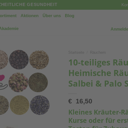
HEITLICHE GESUNDHEIT
Kon
ortiment
Aktionen
Über uns
Blog
 Akademie
Anmelde
Startseite
/
Räuchern
10-teiliges Rä
Heimische Räu
Salbei & Palo 
€
16,50
Kleines Kräuter-R
Kurse oder für e