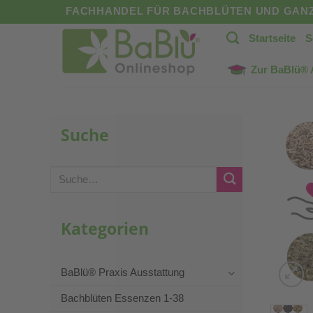
Zum
FACHHANDEL FÜR BACHBLÜTEN UND GANZ
Inhalt
Startseite
S
springen
Zur BaBlü®
Suche
Suche
nach:
Kategorien
BaBlü® Praxis Ausstattung
Bachblüten Essenzen 1-38