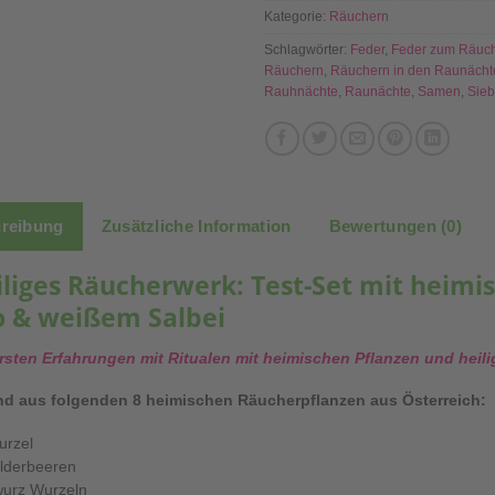
Kategorie:
Räuchern
Schlagwörter:
Feder
,
Feder zum Räuc
Räuchern
,
Räuchern in den Raunächt
Rauhnächte
,
Raunächte
,
Samen
,
Sieb
reibung
Zusätzliche Information
Bewertungen (0)
iliges Räucherwerk: Test-Set mit heimi
o & weißem Salbei
ersten Erfahrungen mit Ritualen mit heimischen Pflanzen und heil
d aus folgenden 8 heimischen Räucherpflanzen aus Österreich:
urzel
lderbeeren
urz Wurzeln