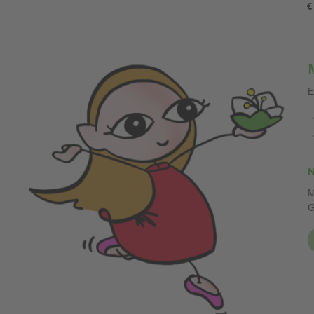
€
E
N
M
G