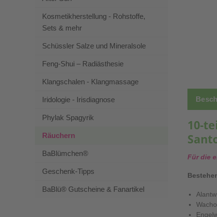
Kosmetikherstellung - Rohstoffe,
Sets & mehr
Schüssler Salze und Mineralsole
Feng-Shui – Radiästhesie
Klangschalen - Klangmassage
Besch
Iridologie - Irisdiagnose
Phylak Spagyrik
10-te
Räuchern
Sant
BaBlümchen®
Für die 
Geschenk-Tipps
Bestehen
BaBlü® Gutscheine & Fanartikel
Alantw
Wacho
Engelw