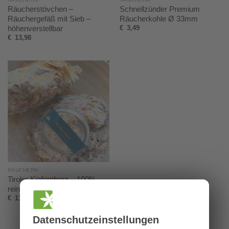
Räucherstövchen –
Schnellzünder Premium
Räuchergefäß mit Sieb –
Räucherkohle Ø 33mm
höhenverstellbar
€
3,49
€
13,98
RÄUCHERN
Tiroler Kiefernharz – 100%
rein
€
11,50
Datenschutz­einstellungen