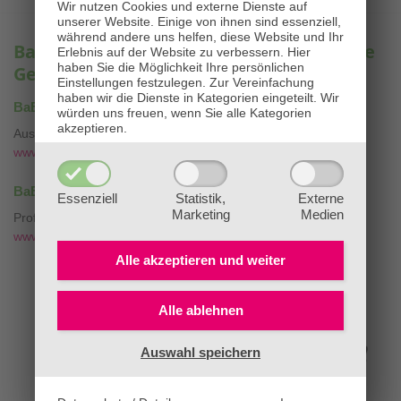
Wir nutzen Cookies und externe Dienste auf
unserer Website. Einige von ihnen sind essenziell,
während andere uns helfen, diese Website und Ihr
BaBlü® – Ihre Experten für ganzheitliche
Erlebnis auf der Website zu verbessern.
Hier
haben Sie die Möglichkeit Ihre persönlichen
Gesundheit & Bildung
Einstellungen festzulegen.
Zur Vereinfachung
haben wir die Dienste in Kategorien eingeteilt. Wir
®
BaBlü
Akademie & Onlineshop
würden uns freuen, wenn Sie alle Kategorien
akzeptieren.
Ausbildungen & Bachblütenessenzen
www.bablü.at
®
BaBlü
Bachblütenpraxis & Tierpraxis
Essenziell
Statistik,
Externe
Marketing
Medien
Professionelle Bachblütenberatung mit
❤
www.die-bachblütenpraxis.at
Alle akzeptieren und
weiter
Alle ablehnen
Auswahl speichern