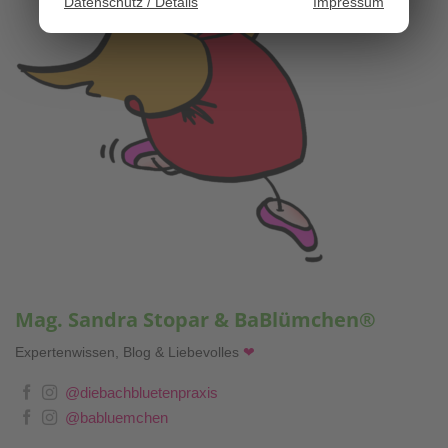
Datenschutz / Details
Impressum
Mag. Sandra Stopar & BaBlümchen®
Expertenwissen, Blog & Liebevolles
❤
@diebachbluetenpraxis
@babluemchen