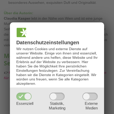
besonderes Aussehen, exquisiten Duft und Originalität.
Über die Autorin:
Claudia Kasper
lebt in der Nähe von Wien und ist eine junge
Mutter. Sie ist eine Expertin bei „Hobbyseifensiedern“ mit
Seifenworkshops, Internetauftritten und Vorträgen. Den Duft für
die Seifen findet sie in der Natur. Claudia Kaspar beschäftigt sich
mit der Geschichte der Seifensiederei, sie sammelt Rezepte aus
Datenschutz­einstellungen
vielen verschiedenen Ländern.
Wir nutzen Cookies und externe Dienste auf
unserer Website. Einige von ihnen sind essenziell,
Mehr über Seifensieden &
während andere uns helfen, diese Website und Ihr
Seifenherstellung lernen?
Erlebnis auf der Website zu verbessern.
Hier
haben Sie die Möglichkeit Ihre persönlichen
Einstellungen festzulegen.
Zur Vereinfachung
👉
Klicken Sie HIER für alle Infos zu unseren Ausbildungen
haben wir die Dienste in Kategorien eingeteilt. Wir
für Seifensieden & mehr!
würden uns freuen, wenn Sie alle Kategorien
akzeptieren.
Essenziell
Statistik,
Externe
Marketing
Medien