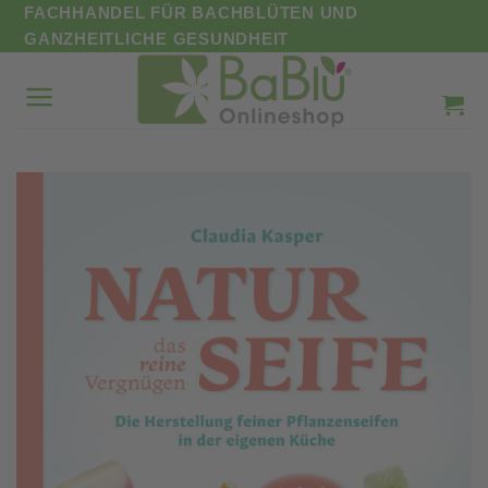
Zum
FACHHANDEL FÜR BACHBLÜTEN UND
Inhalt
GANZHEITLICHE GESUNDHEIT
springen