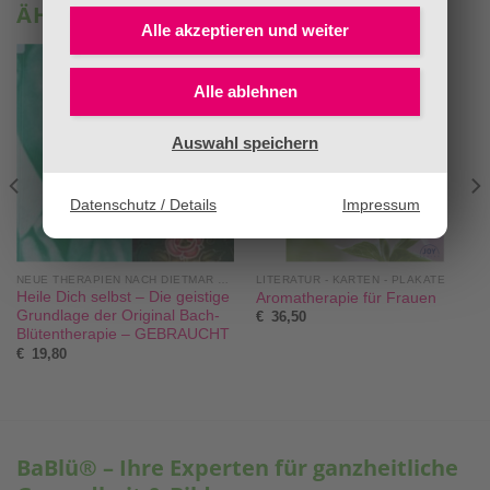
ÄHNLICHE PRODUKTE
Alle akzeptieren und
weiter
Alle ablehnen
Auswahl speichern
Datenschutz / Details
Impressum
NEUE THERAPIEN NACH DIETMAR KRÄMER®
LITERATUR - KARTEN - PLAKATE
Heile Dich selbst – Die geistige
Aromatherapie für Frauen
Grundlage der Original Bach-
€
36,50
Blütentherapie – GEBRAUCHT
€
19,80
BaBlü® – Ihre Experten für ganzheitliche