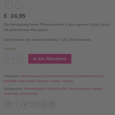
€
24,95
Die Herstellung feiner Pflanzenseifen in der eigenen Küche (auch
mit palmölfreien Rezepten)
Seifensieden als kreatives Hobby / 100 Seifenrezepte
Vorrätig
Naturseife, das reine Vergnügen - mit über 100 Seifen-Rezep
In den Warenkorb
Kategorien:
Aromatherapie & Kosmetikherstellung
,
Kosmetikherstellung -
Rohstoffe, Sets & mehr
,
Literatur - Karten - Plakate
Schlagwörter:
Aromatherapie
,
Ätherische Öle
,
Claudia Kasper
,
Literatur
,
Naturseife
,
Seifensieden