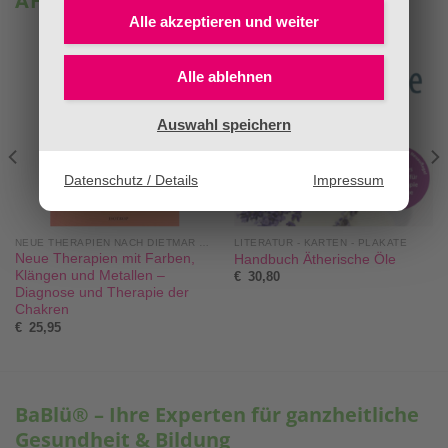
ÄHNLICHE PRODUKTE
Alle akzeptieren und
weiter
Alle ablehnen
Auswahl speichern
Datenschutz / Details
Impressum
NEUE THERAPIEN NACH DIETMAR KRÄMER®
LITERATUR - KARTEN - PLAKATE
Neue Therapien mit Farben,
Handbuch Ätherische Öle
Klängen und Metallen –
€
30,80
Diagnose und Therapie der
Chakren
€
25,95
BaBlü® – Ihre Experten für ganzheitliche
Gesundheit & Bildung