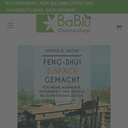
Zum
FACHHANDEL FÜR BACHBLÜTEN UND
Inhalt
GANZHEITLICHE GESUNDHEIT
springen