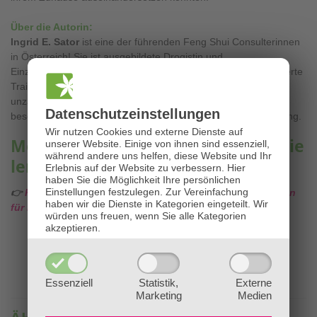
Über die Autorin:
Ingrid E. Sator
ist eine der führenden Feng Shui Consulterinnen
in Österreich! Sie ist ausgebildete Drogistin und
Einzelhandelskauffrau, studierte Biologie und Botanik, absolvierte
Trainerausbildungen wie Mental-, Reiki-, und Avatartrainer,
unzählige ganzheitliche und energetische Ausbildungen und
Datenschutz­einstellungen
beschäftigt sich seit 35 Jahren mit ganzheitlicher Lebensführung.
Wir nutzen Cookies und externe Dienste auf
Mehr über Feng-Shui & Radiästhesie
unserer Website. Einige von ihnen sind essenziell,
während andere uns helfen, diese Website und Ihr
lernen?
Erlebnis auf der Website zu verbessern.
Hier
haben Sie die Möglichkeit Ihre persönlichen
Einstellungen festzulegen.
Zur Vereinfachung
👉
Klicken Sie HIER für alle Infos zu unseren Ausbildungen
haben wir die Dienste in Kategorien eingeteilt. Wir
für Feng-Shui & Radiästhesie!
würden uns freuen, wenn Sie alle Kategorien
akzeptieren.
Essenziell
Statistik,
Externe
Marketing
Medien