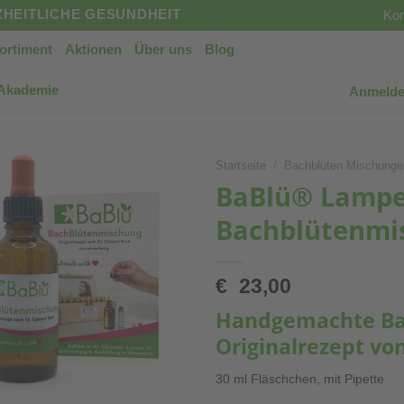
HEITLICHE GESUNDHEIT
Kon
ortiment
Aktionen
Über uns
Blog
 Akademie
Anmelde
Startseite
/
Bachblüten Mischunge
BaBlü® Lampen
Bachblütenmis
€
23,00
Handgemachte Ba
Originalrezept vo
30 ml Fläschchen, mit Pipette