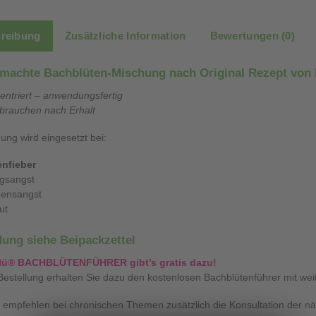
reibung
Zusätzliche Information
Bewertungen (0)
machte Bachblüten-Mischung nach Original Rezept von 
ntriert – anwendungsfertig
rbrauchen nach Erhalt
ung wird eingesetzt bei:
nfieber
gsangst
gensangst
ut
ung siehe Beipackzettel
lü® BACHBLÜTENFÜHRER gibt’s gratis dazu!
Bestellung erhalten Sie dazu den kostenlosen Bachblütenführer mit wei
 empfehlen bei chronischen Themen zusätzlich die Konsultation der n