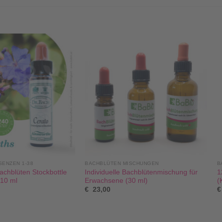
ENZEN 1-38
BACHBLÜTEN MISCHUNGEN
B
chblüten Stockbottle
Individuelle Bachblütenmischung für
1
 10 ml
Erwachsene (30 ml)
(
€
23,00
€