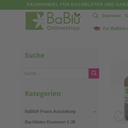
Zum
FACHHANDEL FÜR BACHBLÜTEN UND GANZ
Inhalt
Startseite
S
springen
Zur BaBlü®
Suche
Suche
nach:
Kategorien
BaBlü® Praxis Ausstattung
Bachblüten Essenzen 1-38