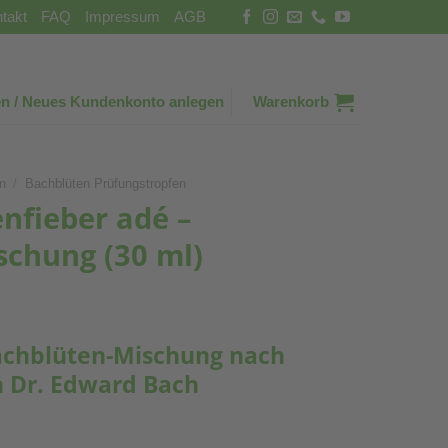
takt
FAQ
Impressum
AGB
n / Neues Kundenkonto anlegen
Warenkorb
n
/
Bachblüten Prüfungstropfen
fieber adé –
chung (30 ml)
chblüten-Mischung nach
n Dr. Edward Bach