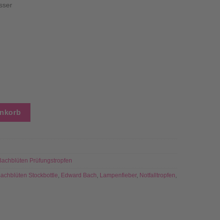
sser
achblütenmischung (30 ml) Menge
enkorb
Bachblüten Prüfungstropfen
achblüten Stockbottle
,
Edward Bach
,
Lampenfieber
,
Notfalltropfen
,