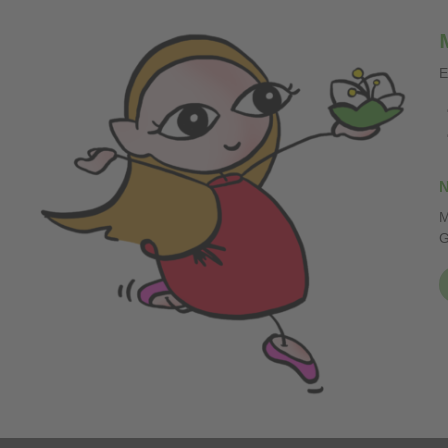
E
N
M
G