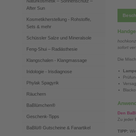
Naturkosmetik – Sonnenschutz –
After Sun
Besch
Kosmetikherstellung - Rohstoffe,
Sets & mehr
Handge
Schüssler Salze und Mineralsole
hochkonze
sofort ve
Feng-Shui – Radiästhesie
Die Misch
Klangschalen - Klangmassage
Lampe
Iridologie - Irisdiagnose
Prüfun
Phylak Spagyrik
Versa
Blacko
Räuchern
Anwend
BaBlümchen®
Den BaB
Geschenk-Tipps
Zu jeder 
BaBlü® Gutscheine & Fanartikel
TIPP:
Wir