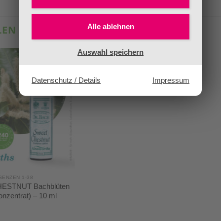
Alle ablehnen
LEN …
Auswahl speichern
Datenschutz / Details
Impressum
ENZEN 1-38
ESTNUT Bachblüten
onzentrat) – 10 ml