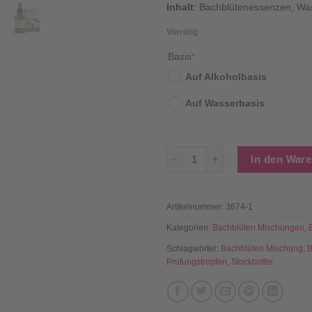
Inhalt
: Bachblütenessenzen, Wa
Vorrätig
Basis
*
Auf Alkoholbasis
Auf Wasserbasis
BaBlü® Lampenfieber adé - B
In den War
Artikelnummer:
3674-1
Kategorien:
Bachblüten Mischungen
,
Schlagwörter:
Bachblüten Mischung
,
B
Prüfungstropfen
,
Stockbottle