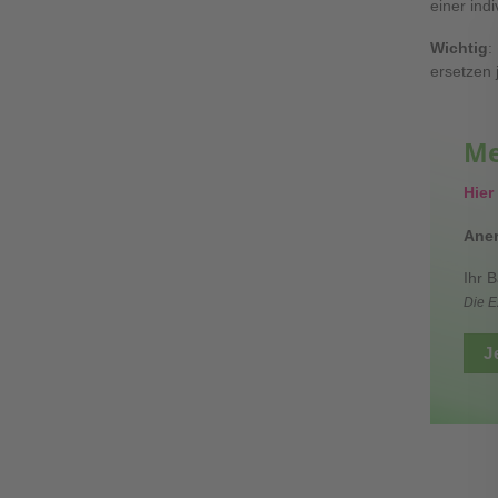
einer ind
Wichtig
:
ersetzen 
Me
Hier
Aner
Ihr 
Die E
J