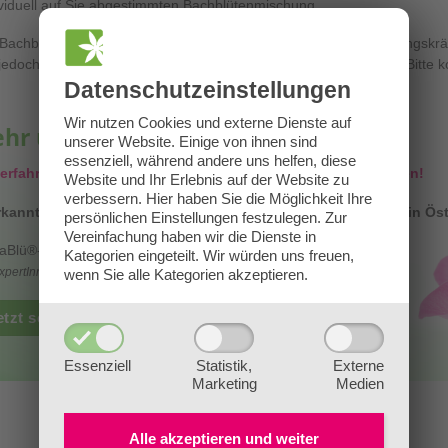
ividuell auf Sie abgestimmten Bachblütenmischung.
 Bachblüten wirken auf das Energiesystem, regen die Selbstheilungskrä
jedoch KEINE ärztliche oder psychotherapeutische Behandlung. Bitte kon
Datenschutz­einstellungen
Wir nutzen Cookies und externe Dienste auf
hr über Bachblüten lernen?
unserer Website. Einige von ihnen sind
essenziell, während andere uns helfen, diese
 erfahren Sie alles über unseren Ausbildungen für Bachblüten!
Website und Ihr Erlebnis auf der Website zu
verbessern.
Hier haben Sie die Möglichkeit Ihre
kannte Kurse und Fernstudien für Bachblüten ONLINE und in Öst
persönlichen Einstellungen festzulegen.
Zur
Vereinfachung haben wir die Dienste in
BaBlü®-Team
Kategorien eingeteilt. Wir würden uns freuen,
xpertInnen für ganzheitliche Gesundheit & Bildung mit 💖 seit 2010.
wenn Sie alle Kategorien akzeptieren.
etzt schmökern
Essenziell
Statistik,
Externe
Marketing
Medien
Alle akzeptieren und
weiter