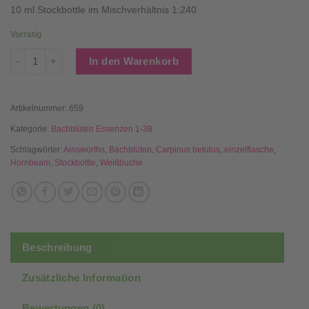
10 ml Stockbottle im Mischverhältnis 1:240
Vorrätig
17 HORNBEAM - Bachblüten Stockbottle (Konzentrat) – 10 m
In den Warenkorb
Artikelnummer:
659
Kategorie:
Bachblüten Essenzen 1-38
Schlagwörter:
Ainsworths
,
Bachblüten
,
Carpinus betulus
,
einzelflasche
,
Hornbeam
,
Stockbottle
,
Weißbuche
Beschreibung
Zusätzliche Information
Bewertungen (0)