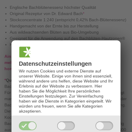
Englische Bachblütenessenz höchster Qualität
Original Rezeptur von Dr. Edward Bach
*
Stockconcentrate 1:240 (entspricht 0,42% Bach-Blütenessenz)
Handgemacht von der Ernte bis zur Herstellung
Aus wildwachsenden Blüten aus Bio-Umgebung
Geeignet für die Anwendung auf den Bachblüten-Hautzonen®
Hohe energetische Schwingung
Ainsworths-Bachblüten enthalten 417-mal
Datenschutz­einstellungen
mehr
Blütenessenz als jene, die durch eine 5-fache
homöopathische Verdünnung hergestellt werden.
Wir nutzen Cookies und externe Dienste auf
unserer Website. Einige von ihnen sind essenziell,
*
Qualitätshinweis:
während andere uns helfen, diese Website und Ihr
Erlebnis auf der Website zu verbessern.
Hier
Bach-Blütenessenzen sind KEINE homöopathischen Heilmittel.
haben Sie die Möglichkeit Ihre persönlichen
Für die Herstellung einer kraftvollen Bach-Blütenessenz benötigt
Einstellungen festzulegen.
Zur Vereinfachung
man vollreife Blüten der jeweils richtigen botanischen Gattung der
haben wir die Dienste in Kategorien eingeteilt. Wir
Bachblüten-Pflanze – gesammelt in einer natürlichen Umgebung.
würden uns freuen, wenn Sie alle Kategorien
akzeptieren.
Die Blüteninformationen werden mittels Sonnen- oder
Kochmethode in Quellwasser gespeichert. Da Blüten vieler
Bachblüten-Pflanzen rar sind, stellen Hersteller Essenzen häufig
auch homöopathisch mit der Potenz 5X her (Verhältnis 1:100.000