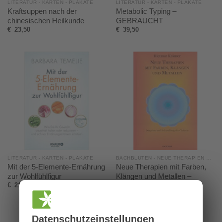
LITERATUR - KARTEN - PLAKATE
LITERATUR - KARTEN - PLAKATE
Kraftsuppen nach der
Metabolic Typing –
chinesischen Heilkunde
GEBRAUCHT
€
23,50
€
39,50
LITERATUR - KARTEN - PLAKATE
BACHBLÜTEN - NEUE THERAPIEN MIT BACHBLÜTEN®
Mit der 5-Elemente-Ernährung
Neue Therapien mit Farben,
zur Wohlfühlfigur
Klängen und Metallen –
Diagnose und Therapie der
€
21,50
Chakren
€
25,95
Datenschutz­einstellungen