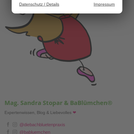
Datenschutz / Details
Impressum
Mag. Sandra Stopar & BaBlümchen®
Expertenwissen, Blog & Liebevolles
❤
@diebachbluetenpraxis
@babluemchen