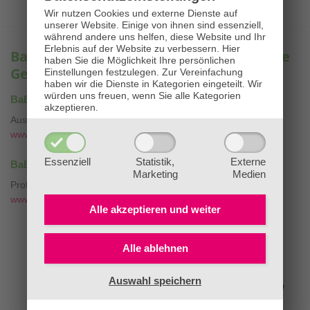
Wir nutzen Cookies und externe Dienste auf
unserer Website. Einige von ihnen sind essenziell,
während andere uns helfen, diese Website und Ihr
Erlebnis auf der Website zu verbessern.
Hier
BaBlü® – Ihre Experten für ganzheitliche
haben Sie die Möglichkeit Ihre persönlichen
Gesundheit & Bildung
Einstellungen festzulegen.
Zur Vereinfachung
haben wir die Dienste in Kategorien eingeteilt. Wir
würden uns freuen, wenn Sie alle Kategorien
®
BaBlü
Akademie & Onlineshop
akzeptieren.
Ausbildungen & Bachblütenessenzen
www.bablü.at
Essenziell
Statistik,
Externe
®
BaBlü
Bachblütenpraxis & Tierpraxis
Marketing
Medien
Professionelle Bachblütenberatung mit
❤
www.die-bachblütenpraxis.at
Alle akzeptieren und
weiter
Alle ablehnen
Auswahl speichern