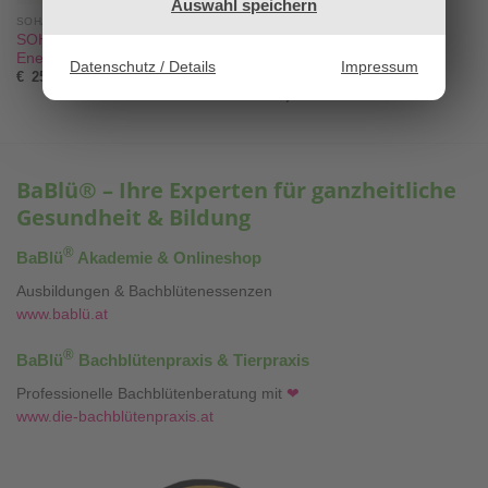
Auswahl speichern
SOHAM AURA SPRAYS
LITERATUR - KARTEN - PLAKATE
SOHAM Spray Neroli –
Aromatherapie von der
Energieaufnahme
Schwangerschaft bis zur
Datenschutz / Details
Impressum
Stillzeit
€
25,00
€
15,90
BaBlü® – Ihre Experten für ganzheitliche
Gesundheit & Bildung
®
BaBlü
Akademie & Onlineshop
Ausbildungen & Bachblütenessenzen
www.bablü.at
®
BaBlü
Bachblütenpraxis & Tierpraxis
Professionelle Bachblütenberatung mit
❤
www.die-bachblütenpraxis.at