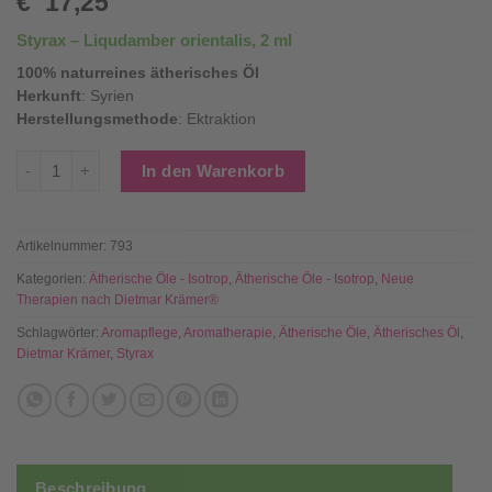
€
17,25
Styrax – Liqudamber orientalis, 2 ml
100% naturreines ätherisches Öl
Herkunft
: Syrien
Herstellungsmethode
: Ektraktion
Styrax - Ätherisches Öl - 2 ml Menge
In den Warenkorb
Artikelnummer:
793
Kategorien:
Ätherische Öle - Isotrop
,
Ätherische Öle - Isotrop
,
Neue
Therapien nach Dietmar Krämer®
Schlagwörter:
Aromapflege
,
Aromatherapie
,
Ätherische Öle
,
Ätherisches Öl
,
Dietmar Krämer
,
Styrax
Beschreibung