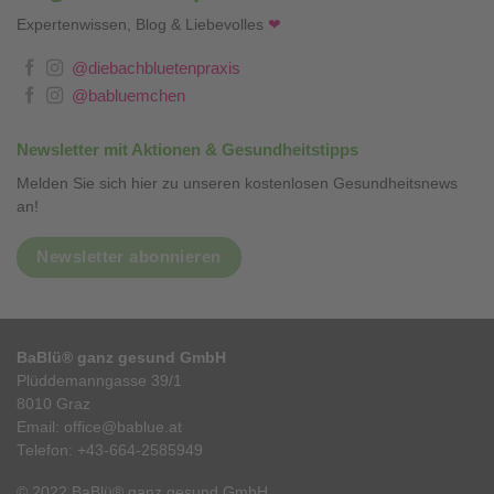
Expertenwissen, Blog & Liebevolles
❤
@diebachbluetenpraxis
@babluemchen
Newsletter mit Aktionen & Gesundheitstipps
Melden Sie sich hier zu unseren kostenlosen Gesundheitsnews
an!
Newsletter abonnieren
BaBlü® ganz gesund GmbH
Plüddemanngasse 39/1
8010 Graz
Email:
office@bablue.at
Telefon:
+43-664-2585949
© 2022 BaBlü® ganz gesund GmbH