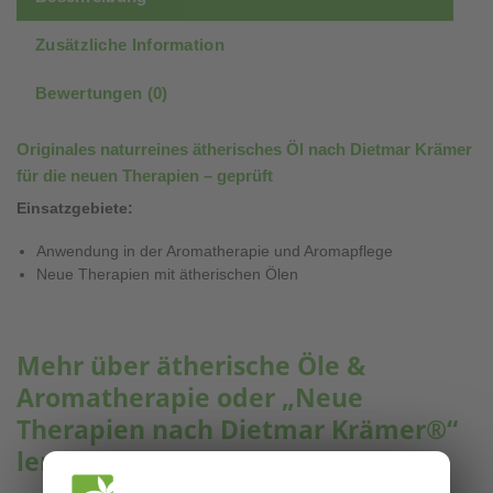
Zusätzliche Information
Bewertungen (0)
Originales naturreines ätherisches Öl nach Dietmar Krämer
für die neuen Therapien – geprüft
Einsatzgebiete:
Anwendung in der Aromatherapie und Aromapflege
Neue Therapien mit ätherischen Ölen
Mehr über ätherische Öle &
Aromatherapie oder „Neue
Therapien nach Dietmar Krämer®“
lernen?