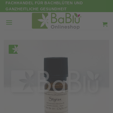
Zum
FACHHANDEL FÜR BACHBLÜTEN UND
Inhalt
GANZHEITLICHE GESUNDHEIT
springen