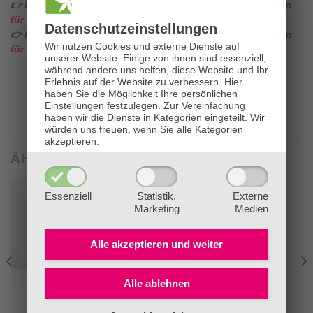
👉
Klicken Sie HIER für alle Infos zu unseren Ausbildungen
für ätherische Öle & Aromatherapie!
Datenschutz­einstellungen
👉
Klicken Sie HIER für alle Infos zu unseren Ausbildungen
Wir nutzen Cookies und externe Dienste auf
für Bachblüten!
unserer Website. Einige von ihnen sind essenziell,
während andere uns helfen, diese Website und Ihr
Erlebnis auf der Website zu verbessern.
Hier
haben Sie die Möglichkeit Ihre persönlichen
Einstellungen festzulegen.
Zur Vereinfachung
haben wir die Dienste in Kategorien eingeteilt. Wir
würden uns freuen, wenn Sie alle Kategorien
akzeptieren.
ÄHNLICHE PRODUKTE
Essenziell
Statistik,
Externe
Marketing
Medien
Alle akzeptieren und
weiter
Alle ablehnen