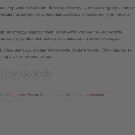
ншылар үшін тиімді әдіс. Жаңадан бастаушылар мен тұрақты клиен
Оларды пайдалану арқылы ойыншылардың тәжірибесі мен табысы
 шарттарды мұқият оқып, өз қажеттіліктеріне сәйкес келетін
йдалану арқылы ойыншылар өз ставкаларын көбейте алады.
лігі, ойыншылардың ойын тәжірибесін байыта түседі. Ойыншылар өз
ттыруға қол жеткізе алады.
cht am
Allgemein
. Setzen Sie ein Lesezeichen auf den
permalink
.