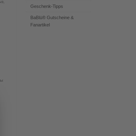
ыз,
Geschenk-Tipps
BaBlü® Gutscheine &
Fanartikel
ды