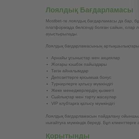
Лоялдық Бағдарламасы
Mostbet-те лоялдық бағдарламасы да бар, б
платформада белсенді болған сайын, олар л
ауыстырылады.
Лоялдық бағдарламасының артықшылықтары
Арнайы ұсыныстар мен акциялар
Жоғары кэшбэк пайыздары
Тегін айналымдар
Депозиттерге қосымша бонус
Турнирлерге қатысу мүмкіндігі
Жеке менеджерлердің қызметі
Сыйлықтар мен тарту жасаулар
VIP клубтарға қатысу мүмкіндігі
Лоялдық бағдарламасын пайдалану ойыншы
нығайтуға мүмкіндік береді. Бұл клиенттерге 
Қорытынды