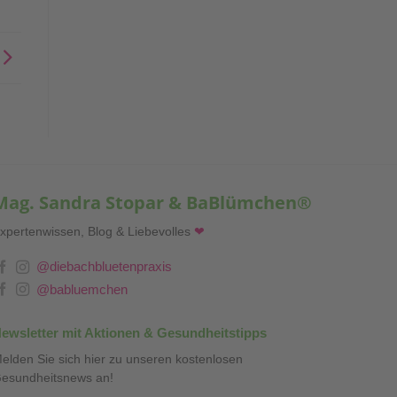
Mag. Sandra Stopar & BaBlümchen®
xpertenwissen, Blog & Liebevolles
❤
@diebachbluetenpraxis
@babluemchen
ewsletter mit Aktionen & Gesundheitstipps
elden Sie sich hier zu unseren kostenlosen
esundheitsnews an!