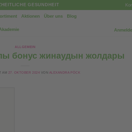
HEITLICHE GESUNDHEIT
Kon
ortiment
Aktionen
Über uns
Blog
 Akademie
Anmelde
ALLGEMEIN
ылы бонус жинаудын жолдары
T AM
27. OKTOBER 2024
VON
ALEXANDRA PÖCK