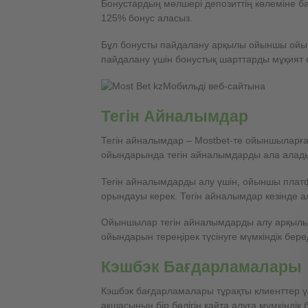
Бонустардың мөлшері депозиттің көлеміне ба
125% бонус аласыз.
Бұл бонусты пайдалану арқылы ойыншы ойын
пайдалану үшін бонустық шарттарды мұқият 
Тегін Айналымдар
Тегін айналымдар – Mostbet-те ойыншыларға
ойындарында тегін айналымдарды ала алады.
Тегін айналымдарды алу үшін, ойыншы платф
орындауы керек. Тегін айналымдар кезінде 
Ойыншылар тегін айналымдарды алу арқылы т
ойындарын тереңірек түсінуге мүмкіндік беред
Кэшбэк Бағдарламалары
Кэшбэк бағдарламалары тұрақты клиенттер ү
ақшасының бір бөлігін қайта алуға мүмкіндік