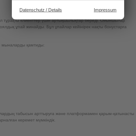
Datenschutz / Details
Impressum
ұл тұрақты клиенттер үшін артықшылықтар береді. Ойыншылар
оялдық ұпай жинайды. Бұл ұпайлар кейінірек нақты бонустарға
 мыналарды қамтиды:
лардың табысын арттыруға және платформамен қарым-қатынасты
арналған керемет мүмкіндік.