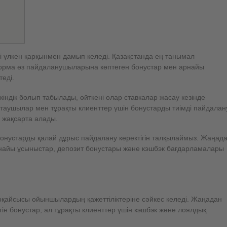
 үлкен қарқынмен дамып келеді. Қазақстанда ең танымал
форма өз пайдаланушыларына көптеген бонустар мен арнайы
еді.
ндік болып табылады, өйткені олар ставкалар жасау кезінде
таушылар мен тұрақты клиенттер үшін бонустарды тиімді пайдалан
н жақсарта алады.
онустарды қалай дұрыс пайдалану керектігін талқылаймыз. Жаңад
рнайы ұсыныстар, депозит бонустары және кэшбэк бағдарламалары
әрқайсысы ойыншылардың қажеттіліктеріне сәйкес келеді. Жаңадан
ін бонустар, ал тұрақты клиенттер үшін кэшбэк және лоялдық