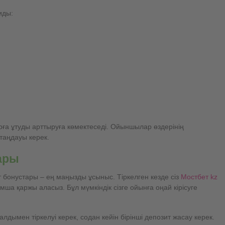
иды:
ға ұтуды арттыруға көмектеседі. Ойыншылар өздерінің
 таңдауы керек.
ары
бонустары – ең маңызды ұсыныс. Тіркелген кезде сіз
Мостбет kz
ша қаржы аласыз. Бұл мүмкіндік сізге ойынға оңай кірісуге
дымен тіркелуі керек, содан кейін бірінші депозит жасау керек.