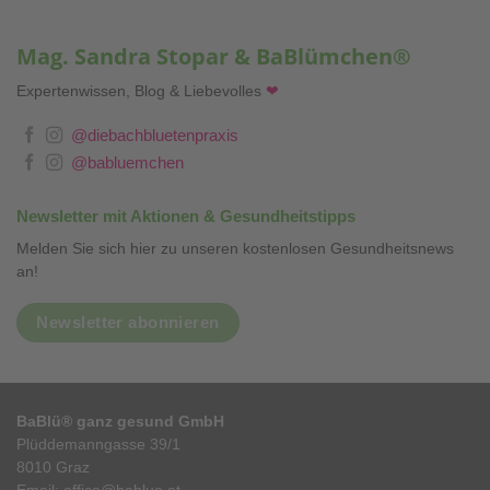
Mag. Sandra Stopar & BaBlümchen®
Expertenwissen, Blog & Liebevolles
❤
@diebachbluetenpraxis
@babluemchen
Newsletter mit Aktionen & Gesundheitstipps
Melden Sie sich hier zu unseren kostenlosen Gesundheitsnews
an!
Newsletter abonnieren
BaBlü® ganz gesund GmbH
Plüddemanngasse 39/1
8010 Graz