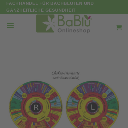
Zum
FACHHANDEL FÜR BACHBLÜTEN UND
Inhalt
GANZHEITLICHE GESUNDHEIT
springen