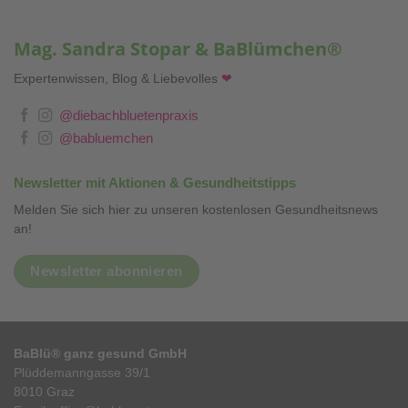
Mag. Sandra Stopar & BaBlümchen®
Expertenwissen, Blog & Liebevolles
❤
@diebachbluetenpraxis
@babluemchen
Newsletter mit Aktionen & Gesundheitstipps
Melden Sie sich hier zu unseren kostenlosen Gesundheitsnews
an!
Newsletter abonnieren
BaBlü® ganz gesund GmbH
Plüddemanngasse 39/1
8010 Graz