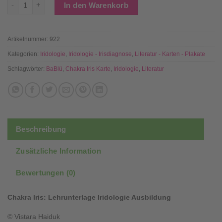
Chakra Iris Topografiekarte A4 - doppelseitig laminiert Menge
In den Warenkorb
Artikelnummer:
922
Kategorien:
Iridologie
,
Iridologie - Irisdiagnose
,
Literatur - Karten - Plakate
Schlagwörter:
BaBlü
,
Chakra Iris Karte
,
Iridologie
,
Literatur
Beschreibung
Zusätzliche Information
Bewertungen (0)
Chakra Iris: Lehrunterlage Iridologie Ausbildung
© Vistara Haiduk