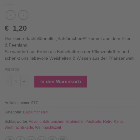
€
1,20
Die kleine Bachblütenelfe „BaBlümchen®“ kommt aus dem Elfen
& Feenland.
Sie wandert auf Erden als Botschafterin der Pflanzenkräfte und
schenkt uns liebevolle Weisheiten & Wissen aus der Pflanzenwelt!
Vorrätig
BaBlümchen® Postkarte - "Alles Liebe zu Weihnachten" - Wal
In den Warenkorb
Artikelnummer:
977
Kategorie:
BaBlümchen®
Schlagwörter:
Advent
,
BaBlümchen
,
Blütenelfe
,
Postkarte
,
Retro-Karte
,
Weihnachtskarte
,
Weihnachtszeit