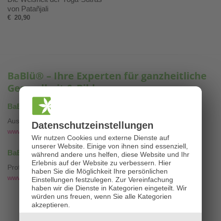
von Patañjali
€
20,90
BaBlü® – Ihre Experten für ganzheitliche
Gesundheit & Bildung
®
BaBlü
Akademie & Onlineshop
Ausbildungen & Bachblütenessenzen
Datenschutz­einstellungen
www.bablü.at
Wir nutzen Cookies und externe Dienste auf
unserer Website. Einige von ihnen sind essenziell,
®
BaBlü
Bachblütenpraxis & Tierpraxis
während andere uns helfen, diese Website und Ihr
Erlebnis auf der Website zu verbessern.
Hier
Professionelle Bachblütenberatung mit
❤
haben Sie die Möglichkeit Ihre persönlichen
www.die-bachblütenpraxis.at
Einstellungen festzulegen.
Zur Vereinfachung
haben wir die Dienste in Kategorien eingeteilt. Wir
würden uns freuen, wenn Sie alle Kategorien
akzeptieren.