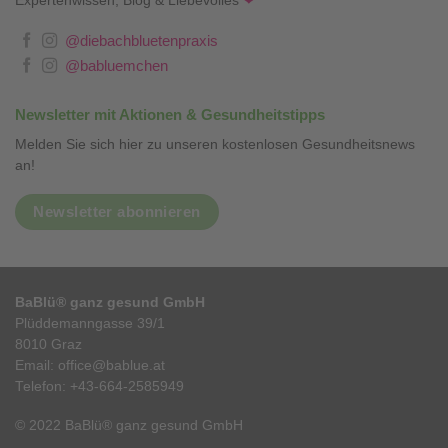
Expertenwissen, Blog & Liebevolles
❤
@diebachbluetenpraxis
@babluemchen
Newsletter mit Aktionen & Gesundheitstipps
Melden Sie sich hier zu unseren kostenlosen Gesundheitsnews
an!
Newsletter abonnieren
BaBlü® ganz gesund GmbH
Plüddemanngasse 39/1
8010 Graz
Email:
office@bablue.at
Telefon:
+43-664-2585949
© 2022 BaBlü® ganz gesund GmbH