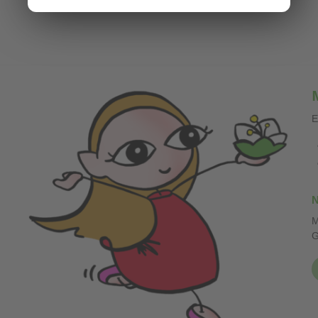
E
N
M
G