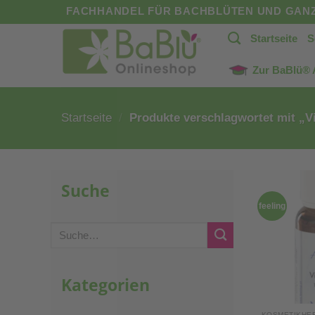
Zum
FACHHANDEL FÜR BACHBLÜTEN UND GANZ
Inhalt
Startseite
S
springen
Zur BaBlü®
Startseite
/
Produkte verschlagwortet mit „V
Suche
feeling
Suche
nach:
Kategorien