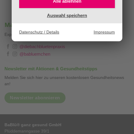
Alle ablehnen
Auswahl speichern
Mag. Sandra Stopar & BaBlümchen®
Datenschutz / Details
Impressum
Expertenwissen, Blog & Liebevolles
❤
@diebachbluetenpraxis
@babluemchen
Newsletter mit Aktionen & Gesundheitstipps
Melden Sie sich hier zu unseren kostenlosen Gesundheitsnews
an!
Newsletter abonnieren
BaBlü® ganz gesund GmbH
Plüddemanngasse 39/1