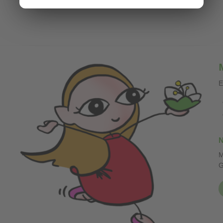
E
N
M
G