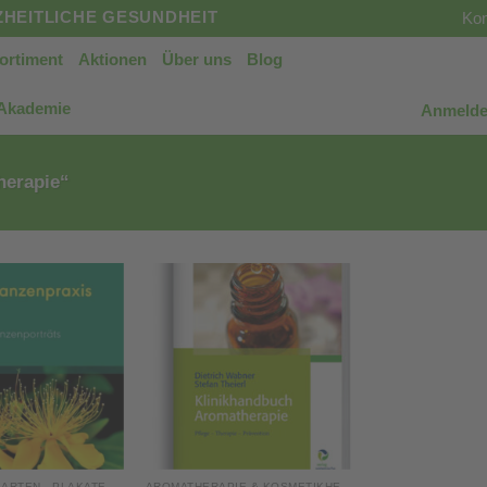
HEITLICHE GESUNDHEIT
Kon
ortiment
Aktionen
Über uns
Blog
 Akademie
Anmelde
herapie“
KARTEN - PLAKATE
AROMATHERAPIE & KOSMETIKHERSTELLUNG