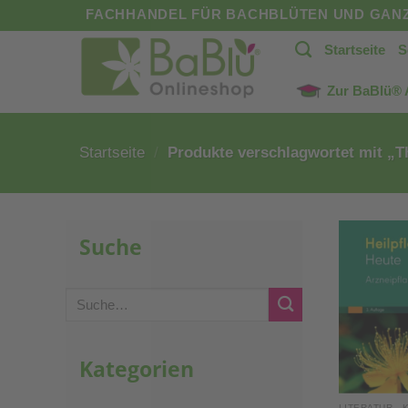
Zum
FACHHANDEL FÜR BACHBLÜTEN UND GANZ
Inhalt
Startseite
S
springen
Zur BaBlü®
Startseite
/
Produkte verschlagwortet mit „T
Suche
Suche
nach:
Kategorien
LITERATUR - 