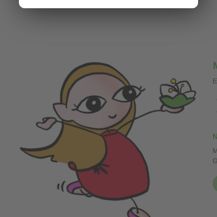
E
N
M
G