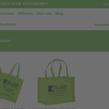
HEITLICHE GESUNDHEIT
Kon
ortiment
Aktionen
Über uns
Blog
 Akademie
Anmelde
asche“
BABLÜ® GUTSCHEINE & FANARTIKEL
BABLÜ® GUTSCHEINE & FANARTIKEL