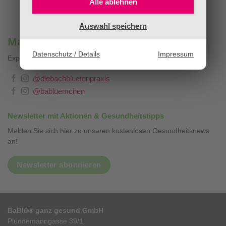
Alle ablehnen
Auswahl speichern
Mag. Sandra Stopar & BaBlümchen®
Datenschutz / Details
Impressum
Expertenwissen, Blog & Liebevolles
❤
@diebachbluetenpraxis
@babluemchen
Newsletter mit Aktionen & Gesundheitstipps
Melden Sie sich hier zu unseren kostenlosen Gesundheitsnews
an!
Newsletter abonnieren
BaBlü® ganz gesund GmbH
Plüddemanngasse 39/1