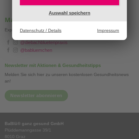
Auswahl speichern
Mag. Sandra Stopar & BaBlümchen®
Expertenwissen, Blog & Liebevolles
❤
Datenschutz / Details
Impressum
@diebachbluetenpraxis
@babluemchen
Newsletter mit Aktionen & Gesundheitstipps
Melden Sie sich hier zu unseren kostenlosen Gesundheitsnews
an!
Newsletter abonnieren
BaBlü® ganz gesund GmbH
Plüddemanngasse 39/1
8010 Graz