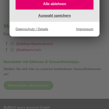
Alle ablehnen
Auswahl speichern
Mag. Sandra Stopar & BaBlümchen®
Datenschutz / Details
Impressum
Expertenwissen, Blog & Liebevolles
❤
@diebachbluetenpraxis
@babluemchen
Newsletter mit Aktionen & Gesundheitstipps
Melden Sie sich hier zu unseren kostenlosen Gesundheitsnews
an!
Newsletter abonnieren
BaBlü® ganz gesund GmbH