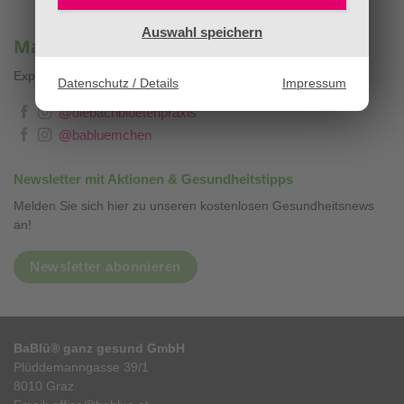
Auswahl speichern
Mag. Sandra Stopar & BaBlümchen®
Expertenwissen, Blog & Liebevolles
❤
Datenschutz / Details
Impressum
@diebachbluetenpraxis
@babluemchen
Newsletter mit Aktionen & Gesundheitstipps
Melden Sie sich hier zu unseren kostenlosen Gesundheitsnews
an!
Newsletter abonnieren
BaBlü® ganz gesund GmbH
Plüddemanngasse 39/1
8010 Graz