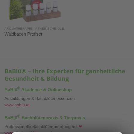
AROMATHERAPIE - ÄTHERISCHE ÖLE
Waldbaden Profiset
BaBlü® – Ihre Experten für ganzheitliche
Gesundheit & Bildung
®
BaBlü
Akademie & Onlineshop
Ausbildungen & Bachblütenessenzen
www.bablü.at
®
BaBlü
Bachblütenpraxis & Tierpraxis
Professionelle Bachblütenberatung mit
❤
www.die-bachblütenpraxis.at