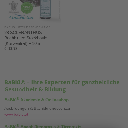
BACHBLÜTEN ESSENZEN 1-38
28 SCLERANTHUS
Bachblüten Stockbottle
(Konzentrat) – 10 ml
€
13,78
BaBlü® – Ihre Experten für ganzheitliche
Gesundheit & Bildung
®
BaBlü
Akademie & Onlineshop
Ausbildungen & Bachblütenessenzen
www.bablü.at
®
BaBlü
Bachblütenpraxis & Tierpraxis