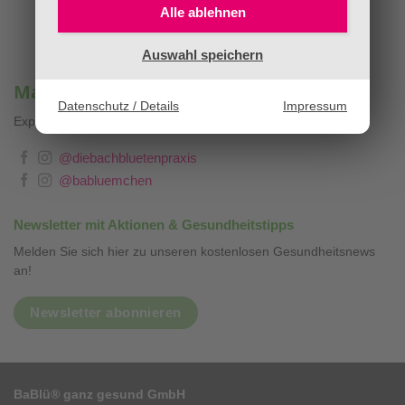
Alle ablehnen
Auswahl speichern
Mag. Sandra Stopar & BaBlümchen®
Datenschutz / Details
Impressum
Expertenwissen, Blog & Liebevolles
❤
@diebachbluetenpraxis
@babluemchen
Newsletter mit Aktionen & Gesundheitstipps
Melden Sie sich hier zu unseren kostenlosen Gesundheitsnews
an!
Newsletter abonnieren
BaBlü® ganz gesund GmbH