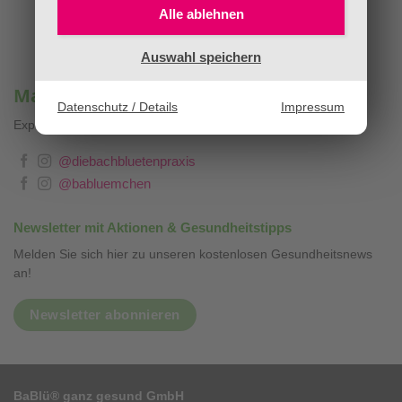
Alle ablehnen
Auswahl speichern
Mag. Sandra Stopar & BaBlümchen®
Datenschutz / Details
Impressum
Expertenwissen, Blog & Liebevolles
❤
@diebachbluetenpraxis
@babluemchen
Newsletter mit Aktionen & Gesundheitstipps
Melden Sie sich hier zu unseren kostenlosen Gesundheitsnews
an!
Newsletter abonnieren
BaBlü® ganz gesund GmbH