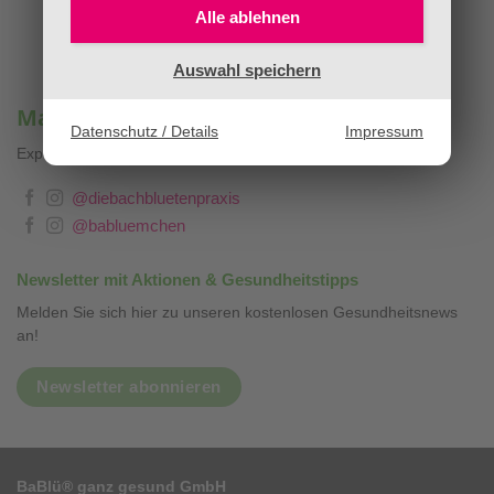
Alle ablehnen
Auswahl speichern
Mag. Sandra Stopar & BaBlümchen®
Datenschutz / Details
Impressum
Expertenwissen, Blog & Liebevolles
❤
@diebachbluetenpraxis
@babluemchen
Newsletter mit Aktionen & Gesundheitstipps
Melden Sie sich hier zu unseren kostenlosen Gesundheitsnews
an!
Newsletter abonnieren
BaBlü® ganz gesund GmbH